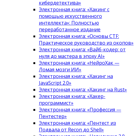
кибердетектива»
Электронная книга: «Хакинг с
помощью искусственного
интеллекта»: Полностью
переработанное издание
Электронная книга: «Основы CTF:
Практическое руководство из окопов»
Электронная книга: «Вайб-кодер: от
нуля до мастера в эпоху AI»
Электронная книга: «НейроХак —
Ломая мозги ИИ»
Электронная книга: «Хакинг на
JavaScript 2.0»
Электронная книга: «Хакинг на Rust»
Электронная книга: «Хакер-
программист»
Электронная книга: «Профессия —
Пентестер»
Электронная книга: «Пентест из
Подвала от Recon до Shell»