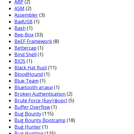
ARP
(2)
ASM
(2)
Assembler
(3)
BadUSB
(1)
Bash
(1)
Bee-Box
(33)
BeEF Framework
(8)
Bettercap
(1)
Bind Shell
(1)
BIOS
(1)
Black Hat Rust
(11)
BloodHound
(1)
Blue Team
(1)
Bluetooth-атаки
(1)
Broken Authentication
(2)
Brute Force (Брутфорс)
(5)
Buffer Overflow
(1)
Bug Bounty
(115)
Bug Bounty Bootcamp
(18)
Bug Hunter
(1)
Bug Hunting
(115)