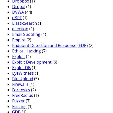
Dropbox
(1)
Drupal
(1)
DVWA
(44)
eBPF
(1)
ElasticSearch
(1)
eLection
(1)
Email Spoofing
(1)
Empire
(2)
Endpoint Detection and Response (EDR)
(2)
Ethical Hacking
(7)
Exploit
(4)
Exploit Development
(6)
ExploitDB
(1)
EyeWitness
(1)
File Upload
(5)
Firewalls
(1)
Forensics
(2)
FreeRadius
(1)
Fuzzer
(7)
Fuzzing
(1)
GDB
(1)