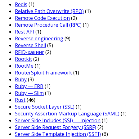
Redis
(1)
Relative Path Overwrite (RPO)
(1)
Remote Code Execution
(2)
Remote Procedure Call (RPC)
(1)
Rest API
(1)
Reverse engineering
(9)
Reverse Shell
(5)
RFID-хакинг
(2)
Rootkit
(2)
RootMe
(1)
RouterSploit Framework
(1)
Ruby
(3)
Ruby — ERB
(1)
Ruby — Slim
(1)
Rust
(46)
Secure Socket Layer (SSL)
(1)
Security Assertion Markup Language (SAML)
(1)
Server Side Includes (SSI) — Injection
(1)
Server Side Request Forgery (SSRF)
(2)
Server Side Template Injection (SSTI)
(6)