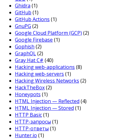
Ghidra
(1)
GitHub
(1)
GitHub Actions
(1)
GnuPG
(2)
Google Cloud Platform (GCP)
(2)
Google Firebase
(1)
Gophish
(2)
GraphQL
(2)
Gray Hat C#
(40)
Hacking web-applications
(8)
Hacking web-servers
(1)
Hacking Wireless Networks
(2)
HackTheBox
(2)
Honeypots
(1)
HTML Injection — Reflected
(4)
HTML Injection — Stored
(1)
HTTP Basic
(1)
HTTP-запросы
(1)
HTTP-ответы
(1)
Hunter.io
(1)