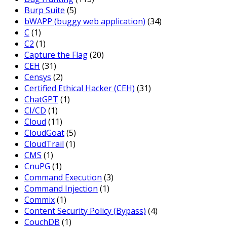
Burp Suite
(5)
bWAPP (buggy web application)
(34)
C
(1)
C2
(1)
Capture the Flag
(20)
CEH
(31)
Censys
(2)
Certified Ethical Hacker (CEH)
(31)
ChatGPT
(1)
CI/CD
(1)
Cloud
(11)
CloudGoat
(5)
CloudTrail
(1)
CMS
(1)
CnuPG
(1)
Command Execution
(3)
Command Injection
(1)
Commix
(1)
Content Security Policy (Bypass)
(4)
CouchDB
(1)