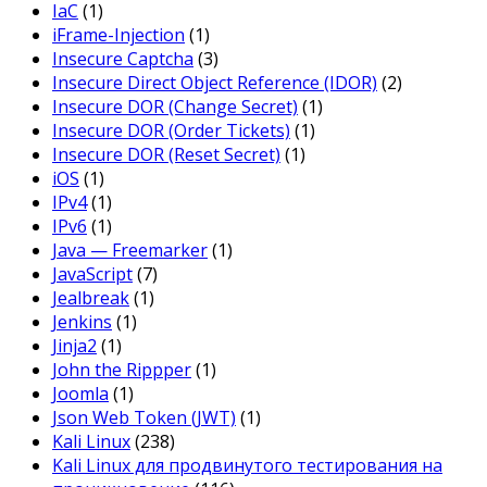
IaC
(1)
iFrame-Injection
(1)
Insecure Captcha
(3)
Insecure Direct Object Reference (IDOR)
(2)
Insecure DOR (Change Secret)
(1)
Insecure DOR (Order Tickets)
(1)
Insecure DOR (Reset Secret)
(1)
iOS
(1)
IPv4
(1)
IPv6
(1)
Java — Freemarker
(1)
JavaScript
(7)
Jealbreak
(1)
Jenkins
(1)
Jinja2
(1)
John the Rippper
(1)
Joomla
(1)
Json Web Token (JWT)
(1)
Kali Linux
(238)
Kali Linux для продвинутого тестирования на