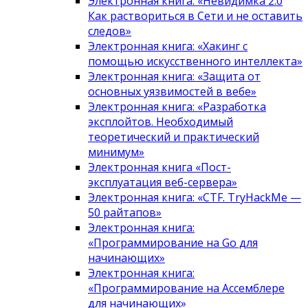
Электронная книга: «Невидимка 2.0
Как раствориться в Сети и не оставить
следов»
Электронная книга: «Хакинг с
помощью искусственного интеллекта»
Электронная книга: «Защита от
основных уязвимостей в вебе»
Электронная книга: «Разработка
эксплойтов. Необходимый
теоретический и практический
минимум»
Электронная книга «Пост-
эксплуатация веб-сервера»
Электронная книга: «CTF. TryHackMe —
50 райтапов»
Электронная книга:
«Программирование на Go для
начинающих»
Электронная книга:
«Программирование на Ассемблере
для начинающих»