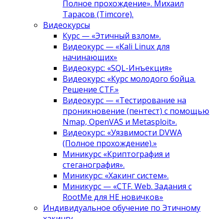
Полное прохождение». Михаил
Тарасов (Timcore).
Видеокурсы
Курс — «Этичный взлом».
Видеокурс — «Kali Linux для
начинающих»
Видеокурс: «SQL-Инъекция»
Видеокурс: «Курс молодого бойца.
Решение CTF.»
Видеокурс — «Тестирование на
проникновение (пентест) с помощью
Nmap, OpenVAS и Metasploit».
Видеокурс: «Уязвимости DVWA
(Полное прохождение).»
Миникурс «Криптография и
стеганография».
Миникурс: «Хакинг систем».
Миникурс — «CTF. Web. Задания с
RootMe для НЕ новичков»
Индивидуальное обучение по Этичному
хакингу.