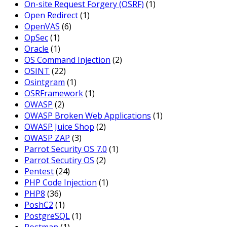
On-site Request Forgery (OSRF)
(1)
Open Redirect
(1)
OpenVAS
(6)
OpSec
(1)
Oracle
(1)
OS Command Injection
(2)
OSINT
(22)
Osintgram
(1)
OSRFramework
(1)
OWASP
(2)
OWASP Broken Web Applications
(1)
OWASP Juice Shop
(2)
OWASP ZAP
(3)
Parrot Security OS 7.0
(1)
Parrot Secutiry OS
(2)
Pentest
(24)
PHP Code Injection
(1)
PHP8
(36)
PoshC2
(1)
PostgreSQL
(1)