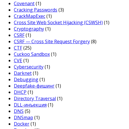
Covenant
(1)
Cracking Passwords
(3)
CrackMapExec
(1)
Cross Site Web Socket Hijacking (CSWSH)
(1)
Cryptography
(1)
CSRF
(1)
CSRF — Cross Site Request Forgery
(8)
CTF
(25)
Cuckoo Sandbox
(1)
CVE
(1)
Cybersecurity
(1)
Darknet
(1)
Debugging
(1)
Deepfake-фишинг
(1)
DHCP
(1)
Directory Traversal
(1)
DLL-инъекция
(1)
DNS
(5)
DNSmap
(1)
Docker
(1)