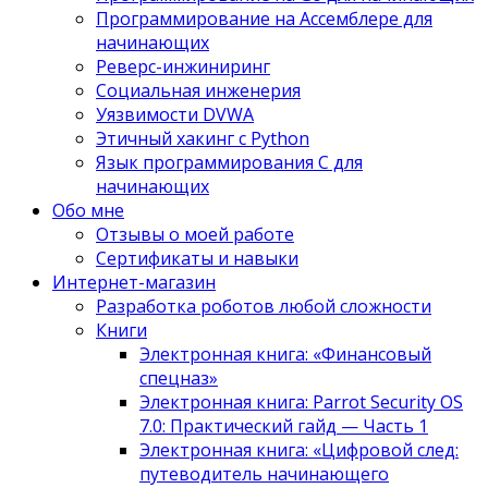
Программирование на Ассемблере для
начинающих
Реверс-инжиниринг
Социальная инженерия
Уязвимости DVWA
Этичный хакинг с Python
Язык программирования С для
начинающих
Обо мне
Отзывы о моей работе
Сертификаты и навыки
Интернет-магазин
Разработка роботов любой сложности
Книги
Электронная книга: «Финансовый
спецназ»
Электронная книга: Parrot Security OS
7.0: Практический гайд — Часть 1
Электронная книга: «Цифровой след:
путеводитель начинающего