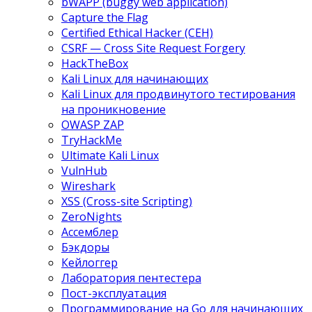
bWAPP (buggy web application)
Capture the Flag
Certified Ethical Hacker (CEH)
CSRF — Cross Site Request Forgery
HackTheBox
Kali Linux для начинающих
Kali Linux для продвинутого тестирования
на проникновение
OWASP ZAP
TryHackMe
Ultimate Kali Linux
VulnHub
Wireshark
XSS (Cross-site Scripting)
ZeroNights
Ассемблер
Бэкдоры
Кейлоггер
Лаборатория пентестера
Пост-эксплуатация
Программирование на Go для начинающих