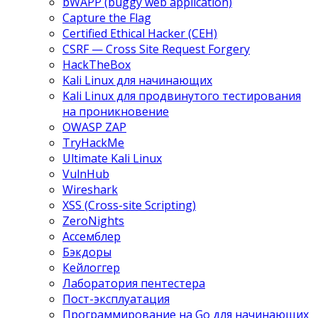
bWAPP (buggy web application)
Capture the Flag
Certified Ethical Hacker (CEH)
CSRF — Cross Site Request Forgery
HackTheBox
Kali Linux для начинающих
Kali Linux для продвинутого тестирования
на проникновение
OWASP ZAP
TryHackMe
Ultimate Kali Linux
VulnHub
Wireshark
XSS (Cross-site Scripting)
ZeroNights
Ассемблер
Бэкдоры
Кейлоггер
Лаборатория пентестера
Пост-эксплуатация
Программирование на Go для начинающих