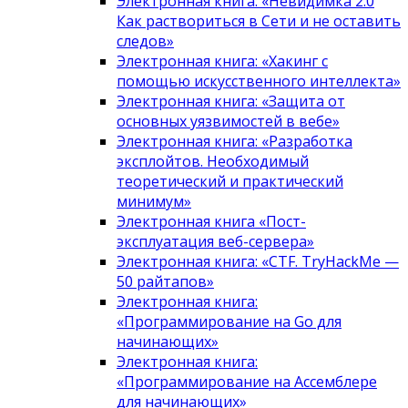
Электронная книга: «Невидимка 2.0
Как раствориться в Сети и не оставить
следов»
Электронная книга: «Хакинг с
помощью искусственного интеллекта»
Электронная книга: «Защита от
основных уязвимостей в вебе»
Электронная книга: «Разработка
эксплойтов. Необходимый
теоретический и практический
минимум»
Электронная книга «Пост-
эксплуатация веб-сервера»
Электронная книга: «CTF. TryHackMe —
50 райтапов»
Электронная книга:
«Программирование на Go для
начинающих»
Электронная книга:
«Программирование на Ассемблере
для начинающих»