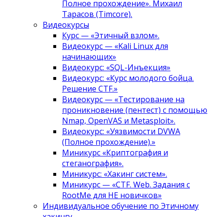
Полное прохождение». Михаил
Тарасов (Timcore).
Видеокурсы
Курс — «Этичный взлом».
Видеокурс — «Kali Linux для
начинающих»
Видеокурс: «SQL-Инъекция»
Видеокурс: «Курс молодого бойца.
Решение CTF.»
Видеокурс — «Тестирование на
проникновение (пентест) с помощью
Nmap, OpenVAS и Metasploit».
Видеокурс: «Уязвимости DVWA
(Полное прохождение).»
Миникурс «Криптография и
стеганография».
Миникурс: «Хакинг систем».
Миникурс — «CTF. Web. Задания с
RootMe для НЕ новичков»
Индивидуальное обучение по Этичному
хакингу.