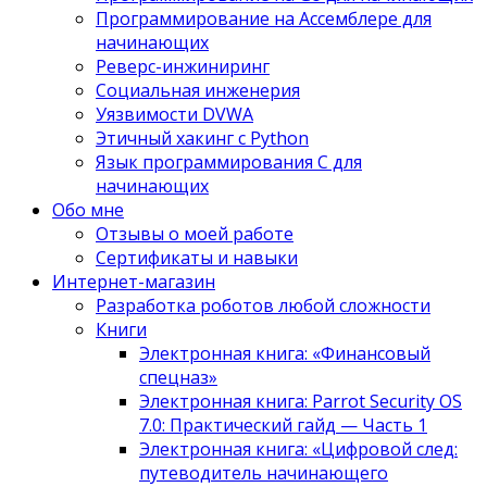
Программирование на Ассемблере для
начинающих
Реверс-инжиниринг
Социальная инженерия
Уязвимости DVWA
Этичный хакинг с Python
Язык программирования С для
начинающих
Обо мне
Отзывы о моей работе
Сертификаты и навыки
Интернет-магазин
Разработка роботов любой сложности
Книги
Электронная книга: «Финансовый
спецназ»
Электронная книга: Parrot Security OS
7.0: Практический гайд — Часть 1
Электронная книга: «Цифровой след:
путеводитель начинающего