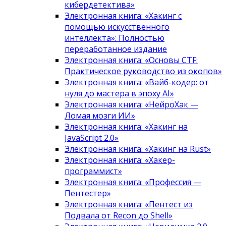
кибердетектива»
Электронная книга: «Хакинг с
помощью искусственного
интеллекта»: Полностью
переработанное издание
Электронная книга: «Основы CTF:
Практическое руководство из окопов»
Электронная книга: «Вайб-кодер: от
нуля до мастера в эпоху AI»
Электронная книга: «НейроХак —
Ломая мозги ИИ»
Электронная книга: «Хакинг на
JavaScript 2.0»
Электронная книга: «Хакинг на Rust»
Электронная книга: «Хакер-
программист»
Электронная книга: «Профессия —
Пентестер»
Электронная книга: «Пентест из
Подвала от Recon до Shell»