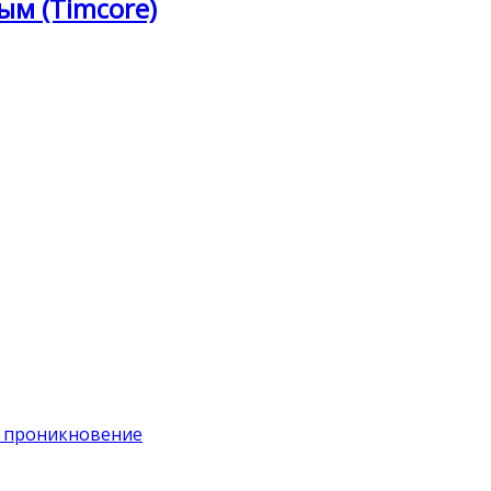
ым (Timcore)
на проникновение