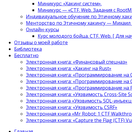
Миникурс: «Хакинг систем».
Миникурс — «CTF. Web. Задания с RootM
Индивидуальное обучение по Этичному хаки
Менторство по Этичному хакингу — Михаил Т
Онлайн-курсы
Курс молодого бойца. CTF. Web. [ Для н
Отзывы о моей работе
Библиотека
Бесплатно
Электронная книга: «Финансовый спецназ»
Электронная книга: «Хакинг на Rust»
Электронная книга: «Программирование на 
Электронная книга: «Программирование на 
Электронная книга: «Программирование на
Электронная книга: «Уязвимость Cross-Site S
Электронная книга «Уязвимость SQL-инъекци
Электронная книга: «Уязвимость CSRF»
Электронная книга «Mr Robot: 1 CTF Walkthr
Электронная книга: «Capture the Flag (CTF) V
Главная