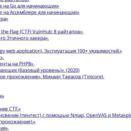
е на Go для начинающих»
е на Ассемблере для начинающих»
ера»
the Flag (CTF) VulnHub: 8 райтапов».
го Этичного хакера».
y web application). Эксплуатация 100+ уязвимостей.»
».
енты на PHP8».
инающих (базовый уровень)». (2020)
ое прохождение». Михаил Тарасов (Timcore).
х»
ние CTF.»
овение (пентест) с помощью Nmap, OpenVAS и Metasplo
прохождение).»
ия».