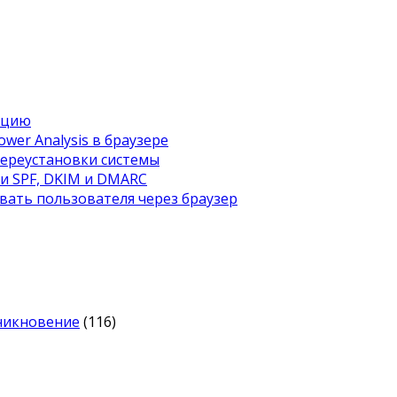
ацию
wer Analysis в браузере
переустановки системы
ти SPF, DKIM и DMARC
вать пользователя через браузер
оникновение
(116)