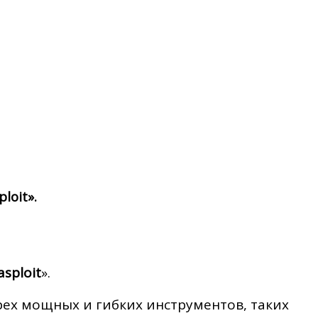
loit».
sploit
».
ех мощных и гибких инструментов, таких