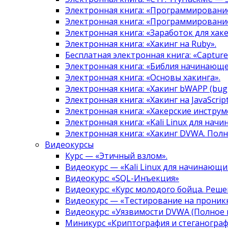
Электронная книга: «Программировани
Электронная книга: «Программировани
Электронная книга: «Заработок для хак
Электронная книга: «Хакинг на Ruby».
Бесплатная электронная книга: «Capture 
Электронная книга: «Библия начинающе
Электронная книга: «Основы хакинга».
Электронная книга: «Хакинг bWAPP (bugg
Электронная книга: «Хакинг на JavaScript
Электронная книга: «Хакерские инструм
Электронная книга: «Kali Linux для нач
Электронная книга: «Хакинг DVWA. Полн
Видеокурсы
Курс — «Этичный взлом».
Видеокурс — «Kali Linux для начинающи
Видеокурс: «SQL-Инъекция»
Видеокурс: «Курс молодого бойца. Реше
Видеокурс — «Тестирование на проникн
Видеокурс: «Уязвимости DVWA (Полное 
Миникурс «Криптография и стеганограф