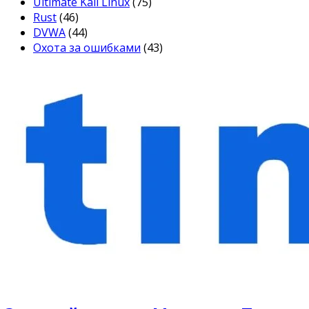
Ultimate Kali Linux
(75)
Rust
(46)
DVWA
(44)
Охота за ошибками
(43)