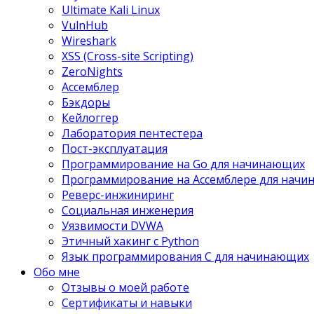
Ultimate Kali Linux
VulnHub
Wireshark
XSS (Cross-site Scripting)
ZeroNights
Ассемблер
Бэкдоры
Кейлоггер
Лаборатория пентестера
Пост-эксплуатация
Программирование на Go для начинающих
Программирование на Ассемблере для нач
Реверс-инжиниринг
Социальная инженерия
Уязвимости DVWA
Этичный хакинг с Python
Язык программирования С для начинающих
Обо мне
Отзывы о моей работе
Сертификаты и навыки