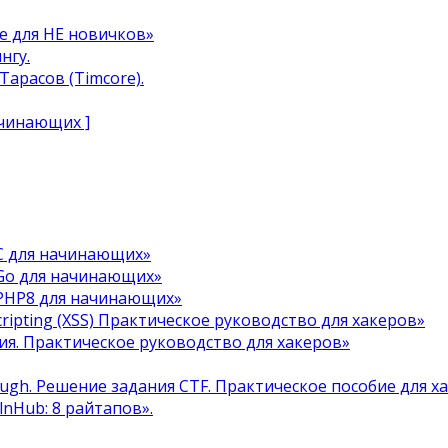
e для НЕ новичков»
нгу.
арасов (Timcore).
ачинающих ]
C для начинающих»
Go для начинающих»
 PHP8 для начинающих»
cripting (XSS) Практическое руководство для хакеров»
я. Практическое руководство для хакеров»
ough. Решение задания CTF. Практическое пособие для х
ulnHub: 8 райтапов».