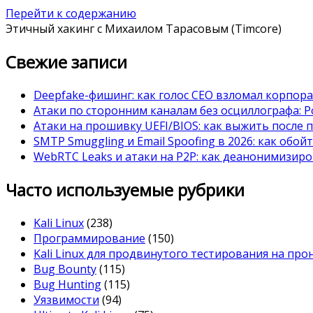
Перейти к содержанию
Этичный хакинг с Михаилом Тарасовым (Timcore)
Свежие записи
Deepfake-фишинг: как голос CEO взломал корпор
Атаки по сторонним каналам без осциллографа: Po
Атаки на прошивку UEFI/BIOS: как выжить после 
SMTP Smuggling и Email Spoofing в 2026: как обой
WebRTC Leaks и атаки на P2P: как деанонимизиро
Часто используемые рубрики
Kali Linux
(238)
Программирование
(150)
Kali Linux для продвинутого тестирования на пр
Bug Bounty
(115)
Bug Hunting
(115)
Уязвимости
(94)