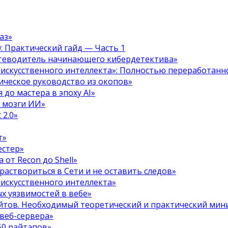
аз»
.0: Практический гайд — Часть 1
путеводитель начинающего кибердетектива»
 искусственного интеллекта»: Полностью переработанн
тическое руководство из окопов»
 до мастера в эпоху AI»
я мозги ИИ»
 2.0»
т»
естер»
 от Recon до Shell»
 раствориться в Сети и не оставить следов»
 искусственного интеллекта»
х уязвимостей в вебе»
ойтов. Необходимый теоретический и практический ми
 веб-сервера»
50 райтапов»