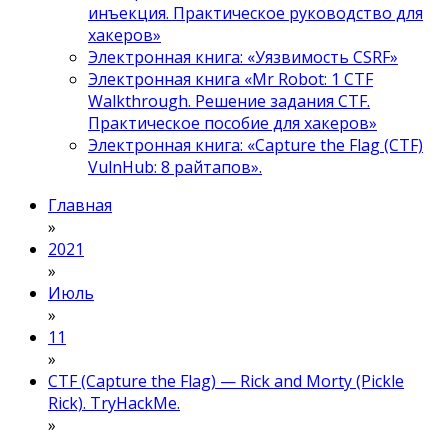
инъекция. Практическое руководство для
хакеров»
Электронная книга: «Уязвимость CSRF»
Электронная книга «Mr Robot: 1 CTF
Walkthrough. Решение задания CTF.
Практическое пособие для хакеров»
Электронная книга: «Capture the Flag (CTF)
VulnHub: 8 райтапов».
Главная
»
2021
»
Июль
»
11
»
CTF (Capture the Flag) — Rick and Morty (Pickle
Rick). TryHackMe.
»