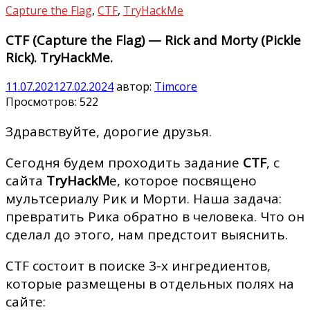
Capture the Flag
,
CTF
,
TryHackMe
CTF (Capture the Flag) — Rick and Morty (Pickle
Rick). TryHackMe.
11.07.2021
27.02.2024
автор:
Timcore
Просмотров:
522
Здравствуйте, дорогие друзья.
Сегодня будем проходить задание
CTF
, с
сайта
TryHackM
e, которое посвящено
мультсериалу Рик и Морти. Наша задача:
превратить Рика обратно в человека. Что он
сделал до этого, нам предстоит выяснить.
CTF состоит в поиске 3-х ингредиентов,
которые размещены в отдельных полях на
сайте: