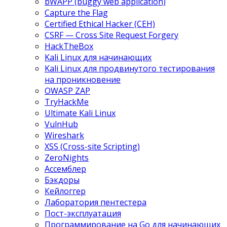
bWAPP (buggy web application)
Capture the Flag
Certified Ethical Hacker (CEH)
CSRF — Cross Site Request Forgery
HackTheBox
Kali Linux для начинающих
Kali Linux для продвинутого тестирования
на проникновение
OWASP ZAP
TryHackMe
Ultimate Kali Linux
VulnHub
Wireshark
XSS (Cross-site Scripting)
ZeroNights
Ассемблер
Бэкдоры
Кейлоггер
Лаборатория пентестера
Пост-эксплуатация
Программирование на Go для начинающих