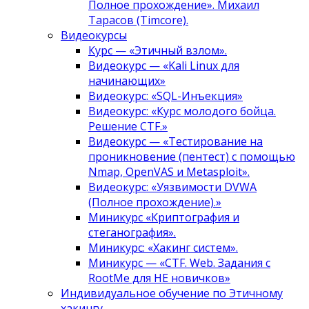
Полное прохождение». Михаил
Тарасов (Timcore).
Видеокурсы
Курс — «Этичный взлом».
Видеокурс — «Kali Linux для
начинающих»
Видеокурс: «SQL-Инъекция»
Видеокурс: «Курс молодого бойца.
Решение CTF.»
Видеокурс — «Тестирование на
проникновение (пентест) с помощью
Nmap, OpenVAS и Metasploit».
Видеокурс: «Уязвимости DVWA
(Полное прохождение).»
Миникурс «Криптография и
стеганография».
Миникурс: «Хакинг систем».
Миникурс — «CTF. Web. Задания с
RootMe для НЕ новичков»
Индивидуальное обучение по Этичному
хакингу.