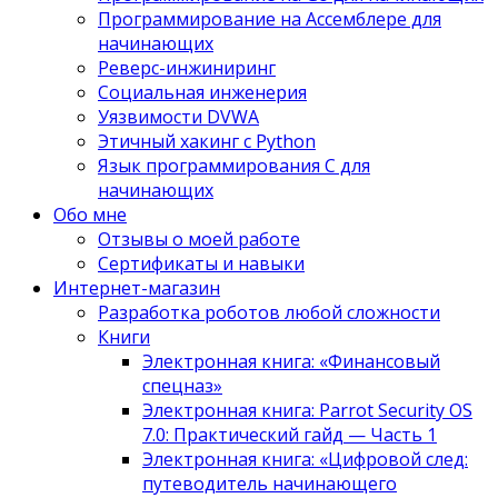
Программирование на Ассемблере для
начинающих
Реверс-инжиниринг
Социальная инженерия
Уязвимости DVWA
Этичный хакинг с Python
Язык программирования С для
начинающих
Обо мне
Отзывы о моей работе
Сертификаты и навыки
Интернет-магазин
Разработка роботов любой сложности
Книги
Электронная книга: «Финансовый
спецназ»
Электронная книга: Parrot Security OS
7.0: Практический гайд — Часть 1
Электронная книга: «Цифровой след:
путеводитель начинающего