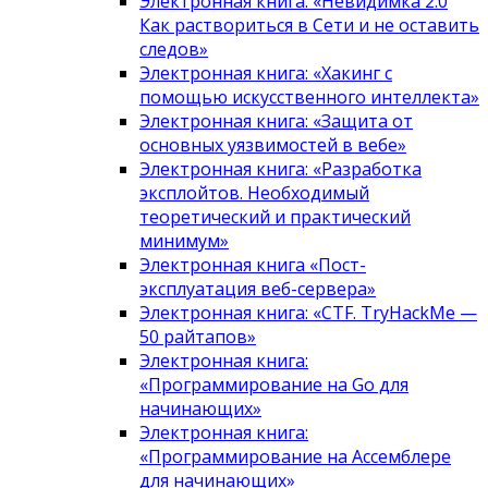
Электронная книга: «Невидимка 2.0
Как раствориться в Сети и не оставить
следов»
Электронная книга: «Хакинг с
помощью искусственного интеллекта»
Электронная книга: «Защита от
основных уязвимостей в вебе»
Электронная книга: «Разработка
эксплойтов. Необходимый
теоретический и практический
минимум»
Электронная книга «Пост-
эксплуатация веб-сервера»
Электронная книга: «CTF. TryHackMe —
50 райтапов»
Электронная книга:
«Программирование на Go для
начинающих»
Электронная книга:
«Программирование на Ассемблере
для начинающих»