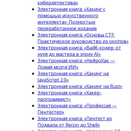
кибердетектива»
Электронная книга: «Хакинг с
помощью искусственного
интеллекта»: Полностью
переработанное издание
Электронная книга: «Основы CTF:
Практическое руководство из окопов»
Электронная книга: «Вайб-кодер: от
нуля до мастера в эпоху AI»
Электронная книга: «НейроХак —
Ломая мозги ИИ»
Электронная книга: «Хакинг на
JavaScript 2.0»
Электронная книга: «Хакинг на Rust»
Электронная книга: «Хакер-
программист»
Электронная книга: «Профессия —
Пентестер»
Электронная книга: «Пентест из
Подвала от Recon до Shell»