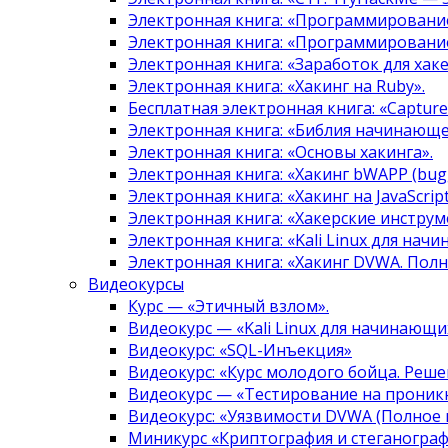
Электронная книга: «Программировани
Электронная книга: «Программировани
Электронная книга: «Заработок для хак
Электронная книга: «Хакинг на Ruby».
Бесплатная электронная книга: «Capture 
Электронная книга: «Библия начинающе
Электронная книга: «Основы хакинга».
Электронная книга: «Хакинг bWAPP (bugg
Электронная книга: «Хакинг на JavaScript
Электронная книга: «Хакерские инструм
Электронная книга: «Kali Linux для нач
Электронная книга: «Хакинг DVWA. Полн
Видеокурсы
Курс — «Этичный взлом».
Видеокурс — «Kali Linux для начинающи
Видеокурс: «SQL-Инъекция»
Видеокурс: «Курс молодого бойца. Реше
Видеокурс — «Тестирование на проникн
Видеокурс: «Уязвимости DVWA (Полное 
Миникурс «Криптография и стеганограф