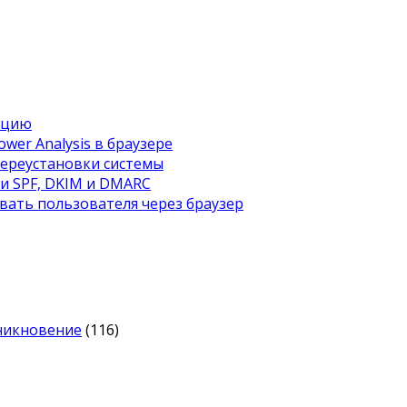
ацию
wer Analysis в браузере
переустановки системы
ти SPF, DKIM и DMARC
вать пользователя через браузер
оникновение
(116)