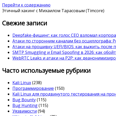
Перейти к содержанию
Этичный хакинг с Михаилом Тарасовым (Timcore)
Свежие записи
Deepfake-фишинг: как голос CEO взломал корпор
Атаки по сторонним каналам без осциллографа: Po
Атаки на прошивку UEFI/BIOS: как выжить после 
SMTP Smuggling и Email Spoofing в 2026: как обой
WebRTC Leaks и атаки на P2P: как деанонимизиро
Часто используемые рубрики
Kali Linux
(238)
Программирование
(150)
Kali Linux для продвинутого тестирования на пр
Bug Bounty
(115)
Bug Hunting
(115)
Уязвимости
(94)