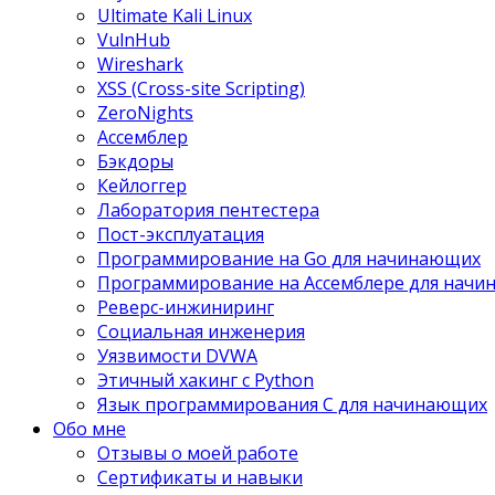
Ultimate Kali Linux
VulnHub
Wireshark
XSS (Cross-site Scripting)
ZeroNights
Ассемблер
Бэкдоры
Кейлоггер
Лаборатория пентестера
Пост-эксплуатация
Программирование на Go для начинающих
Программирование на Ассемблере для нач
Реверс-инжиниринг
Социальная инженерия
Уязвимости DVWA
Этичный хакинг с Python
Язык программирования С для начинающих
Обо мне
Отзывы о моей работе
Сертификаты и навыки