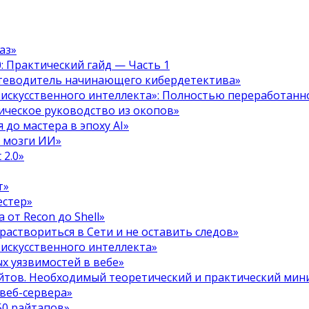
аз»
.0: Практический гайд — Часть 1
путеводитель начинающего кибердетектива»
 искусственного интеллекта»: Полностью переработанн
тическое руководство из окопов»
 до мастера в эпоху AI»
я мозги ИИ»
 2.0»
т»
естер»
 от Recon до Shell»
 раствориться в Сети и не оставить следов»
 искусственного интеллекта»
х уязвимостей в вебе»
ойтов. Необходимый теоретический и практический ми
 веб-сервера»
50 райтапов»