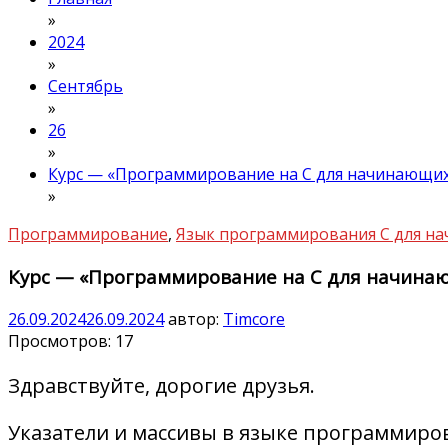
»
2024
»
Сентябрь
»
26
»
Курс — «Программирование на C для начинающих»
»
Программирование
,
Язык программирования С для н
Курс — «Программирование на C для начинаю
26.09.2024
26.09.2024
автор:
Timcore
Просмотров:
17
Здравствуйте, дорогие друзья.
Указатели и массивы в языке программиров