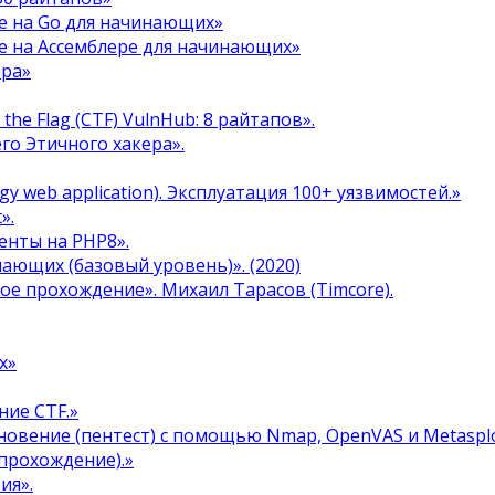
е на Go для начинающих»
е на Ассемблере для начинающих»
ера»
the Flag (CTF) VulnHub: 8 райтапов».
го Этичного хакера».
y web application). Эксплуатация 100+ уязвимостей.»
».
енты на PHP8».
инающих (базовый уровень)». (2020)
ое прохождение». Михаил Тарасов (Timcore).
х»
ние CTF.»
овение (пентест) с помощью Nmap, OpenVAS и Metasplo
прохождение).»
ия».