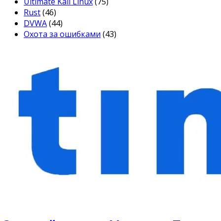
Ultimate Kali Linux
(75)
Rust
(46)
DVWA
(44)
Охота за ошибками
(43)