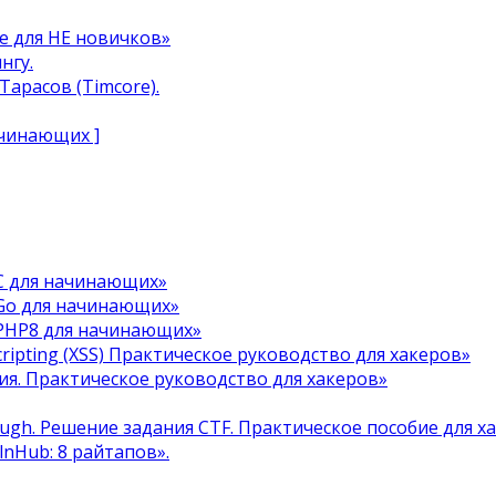
e для НЕ новичков»
нгу.
арасов (Timcore).
ачинающих ]
C для начинающих»
Go для начинающих»
 PHP8 для начинающих»
cripting (XSS) Практическое руководство для хакеров»
я. Практическое руководство для хакеров»
ough. Решение задания CTF. Практическое пособие для х
ulnHub: 8 райтапов».