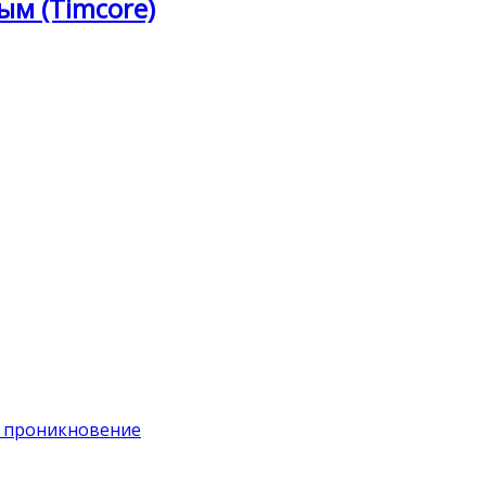
ым (Timcore)
на проникновение