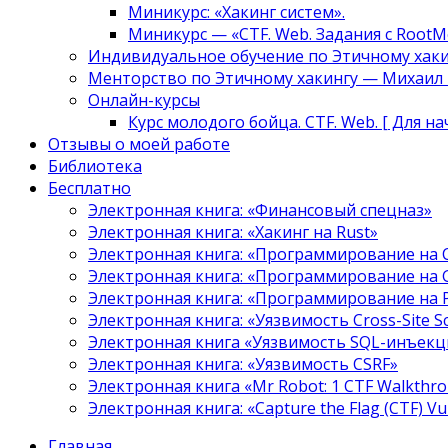
Миникурс: «Хакинг систем».
Миникурс — «CTF. Web. Задания с RootM
Индивидуальное обучение по Этичному хаки
Менторство по Этичному хакингу — Михаил Т
Онлайн-курсы
Курс молодого бойца. CTF. Web. [ Для н
Отзывы о моей работе
Библиотека
Бесплатно
Электронная книга: «Финансовый спецназ»
Электронная книга: «Хакинг на Rust»
Электронная книга: «Программирование на 
Электронная книга: «Программирование на 
Электронная книга: «Программирование на
Электронная книга: «Уязвимость Cross-Site S
Электронная книга «Уязвимость SQL-инъекци
Электронная книга: «Уязвимость CSRF»
Электронная книга «Mr Robot: 1 CTF Walkthr
Электронная книга: «Capture the Flag (CTF) V
Главная