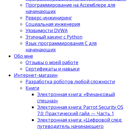
Программирование на Ассемблере для
начинающих
Реверс-инжиниринг
Социальная инженерия
Уязвимости DVWA
Этичный хакинг с Python
Язык программирования С для
начинающих
Обо мне
Отзывы о моей работе
Сертификаты и навыки
Интернет-магазин
Разработка роботов любой сложности
Книги
Электронная книга: «Финансовый
спецназ»
Электронная книга: Parrot Security OS
7.0: Практический гайд — Часть 1
Электронная книга: «Цифровой след:
путеводитель начинающего