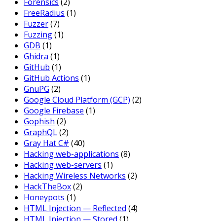
Forensics
(2)
FreeRadius
(1)
Fuzzer
(7)
Fuzzing
(1)
GDB
(1)
Ghidra
(1)
GitHub
(1)
GitHub Actions
(1)
GnuPG
(2)
Google Cloud Platform (GCP)
(2)
Google Firebase
(1)
Gophish
(2)
GraphQL
(2)
Gray Hat C#
(40)
Hacking web-applications
(8)
Hacking web-servers
(1)
Hacking Wireless Networks
(2)
HackTheBox
(2)
Honeypots
(1)
HTML Injection — Reflected
(4)
HTML Injection — Stored
(1)