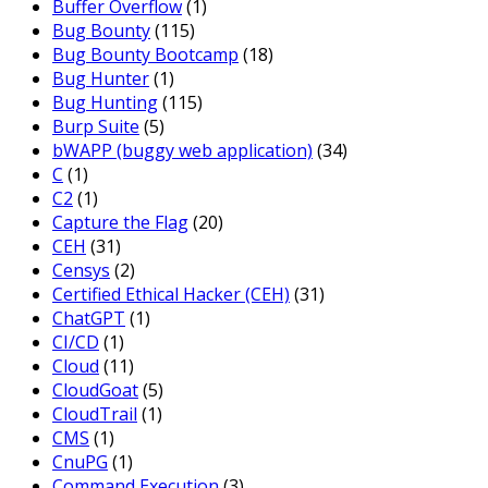
Buffer Overflow
(1)
Bug Bounty
(115)
Bug Bounty Bootcamp
(18)
Bug Hunter
(1)
Bug Hunting
(115)
Burp Suite
(5)
bWAPP (buggy web application)
(34)
C
(1)
C2
(1)
Capture the Flag
(20)
CEH
(31)
Censys
(2)
Certified Ethical Hacker (CEH)
(31)
ChatGPT
(1)
CI/CD
(1)
Cloud
(11)
CloudGoat
(5)
CloudTrail
(1)
CMS
(1)
CnuPG
(1)
Command Execution
(3)