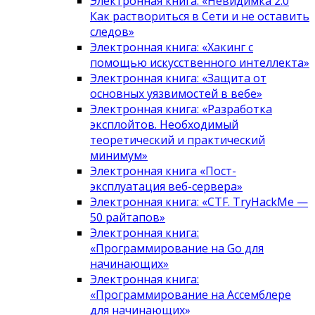
Электронная книга: «Невидимка 2.0
Как раствориться в Сети и не оставить
следов»
Электронная книга: «Хакинг с
помощью искусственного интеллекта»
Электронная книга: «Защита от
основных уязвимостей в вебе»
Электронная книга: «Разработка
эксплойтов. Необходимый
теоретический и практический
минимум»
Электронная книга «Пост-
эксплуатация веб-сервера»
Электронная книга: «CTF. TryHackMe —
50 райтапов»
Электронная книга:
«Программирование на Go для
начинающих»
Электронная книга:
«Программирование на Ассемблере
для начинающих»