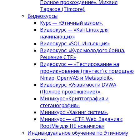
Полное прохождение». Михаил
Тарасов (Timcore).
Видеокурсы
Курс — «Этичный взлом».
Видеокурс — «Kali Linux для
начинающих»
Видеокурс: «SQL-Инъекция»
Видеокурс: «Курс молодого бойца.
Решение CTF.»
Видеокурс — «Тестирование на
проникновение (пентест) с помощью
Nmap, OpenVAS и Metasploit».
Видеокурс: «Уязвимости DVWA
(Полное прохождение).»
Миникурс «Криптография и
стеганография».
Миникурс: «Хакинг систем».
Миникурс — «CTF. Web. Задания с
RootMe для НЕ новичков»
Индивидуальное обучение по Этичному
хакингу.