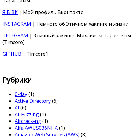
Тарасовым
Я В ВК
| Мой профиль Вконтакте
INSTAGRAM
| Немного об Этичном хакинге и жизни
TELEGRAM
| Этичный хакинг с Михаилом Тарасовым
(Timcore)
GITHUB
| Timcore1
Рубрики
0-day
(1)
Active Directory
(6)
AI
(6)
AI-Fuzzing
(1)
Aircrack-ng
(1)
Alfa AWUS036NHA
(1)
Amazon Web Services (AWS)
(8)