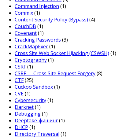
Command Injection
(1)
Commix
(1)
Content Security Policy (Bypass)
(4)
CouchDB
(1)
Covenant
(1)
Cracking Passwords
(3)
CrackMapExec
(1)
Cross Site Web Socket Hijacking (CSWSH)
(1)
Cryptography
(1)
CSRF
(1)
CSRF — Cross Site Request Forgery
(8)
CTF
(25)
Cuckoo Sandbox
(1)
CVE
(1)
Cybersecurity
(1)
Darknet
(1)
Debugging
(1)
Deepfake-фишинг
(1)
DHCP
(1)
Directory Traversal
(1)