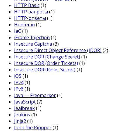
HTTP Basic
(1)
HTTP-запросы
(1)
HTTP-ответы
(1)
Hunter.io
(1)
IaC
(1)
iFrame-Injection
(1)
Insecure Captcha
(3)
Insecure Direct Object Reference (IDOR)
(2)
Insecure DOR (Change Secret)
(1)
Insecure DOR (Order Tickets)
(1)
Insecure DOR (Reset Secret)
(1)
iOS
(1)
IPv4
(1)
IPv6
(1)
Java — Freemarker
(1)
JavaScript
(7)
Jealbreak
(1)
Jenkins
(1)
Jinja2
(1)
John the Rippper
(1)