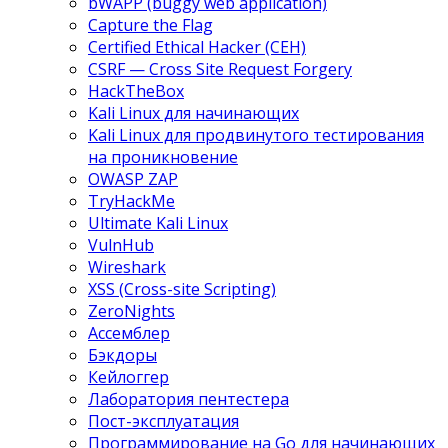
bWAPP (buggy web application)
Capture the Flag
Certified Ethical Hacker (CEH)
CSRF — Cross Site Request Forgery
HackTheBox
Kali Linux для начинающих
Kali Linux для продвинутого тестирования
на проникновение
OWASP ZAP
TryHackMe
Ultimate Kali Linux
VulnHub
Wireshark
XSS (Cross-site Scripting)
ZeroNights
Ассемблер
Бэкдоры
Кейлоггер
Лаборатория пентестера
Пост-эксплуатация
Программирование на Go для начинающих