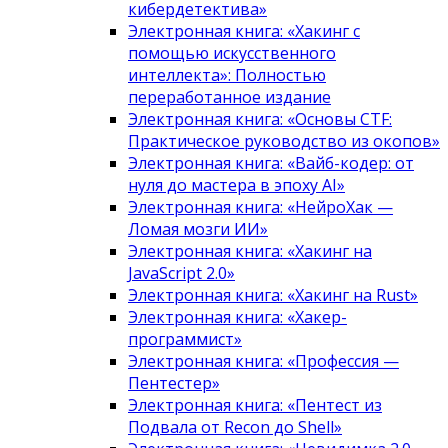
кибердетектива»
Электронная книга: «Хакинг с
помощью искусственного
интеллекта»: Полностью
переработанное издание
Электронная книга: «Основы CTF:
Практическое руководство из окопов»
Электронная книга: «Вайб-кодер: от
нуля до мастера в эпоху AI»
Электронная книга: «НейроХак —
Ломая мозги ИИ»
Электронная книга: «Хакинг на
JavaScript 2.0»
Электронная книга: «Хакинг на Rust»
Электронная книга: «Хакер-
программист»
Электронная книга: «Профессия —
Пентестер»
Электронная книга: «Пентест из
Подвала от Recon до Shell»