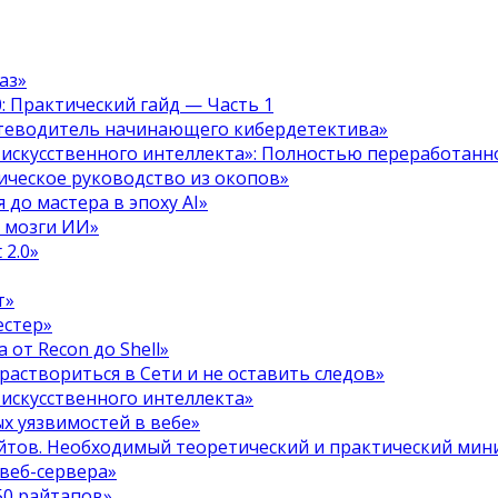
аз»
.0: Практический гайд — Часть 1
путеводитель начинающего кибердетектива»
 искусственного интеллекта»: Полностью переработанн
тическое руководство из окопов»
 до мастера в эпоху AI»
я мозги ИИ»
 2.0»
т»
естер»
 от Recon до Shell»
 раствориться в Сети и не оставить следов»
 искусственного интеллекта»
х уязвимостей в вебе»
ойтов. Необходимый теоретический и практический ми
 веб-сервера»
50 райтапов»