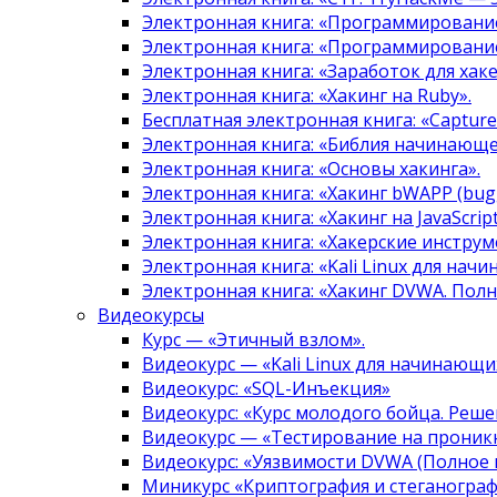
Электронная книга: «Программировани
Электронная книга: «Программировани
Электронная книга: «Заработок для хак
Электронная книга: «Хакинг на Ruby».
Бесплатная электронная книга: «Capture 
Электронная книга: «Библия начинающе
Электронная книга: «Основы хакинга».
Электронная книга: «Хакинг bWAPP (bugg
Электронная книга: «Хакинг на JavaScript
Электронная книга: «Хакерские инструм
Электронная книга: «Kali Linux для нач
Электронная книга: «Хакинг DVWA. Полн
Видеокурсы
Курс — «Этичный взлом».
Видеокурс — «Kali Linux для начинающи
Видеокурс: «SQL-Инъекция»
Видеокурс: «Курс молодого бойца. Реше
Видеокурс — «Тестирование на проникн
Видеокурс: «Уязвимости DVWA (Полное 
Миникурс «Криптография и стеганограф