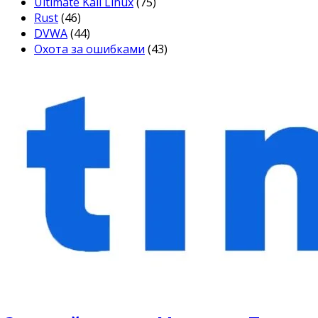
Ultimate Kali Linux
(75)
Rust
(46)
DVWA
(44)
Охота за ошибками
(43)