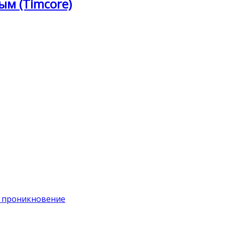
ым (Timcore)
на проникновение