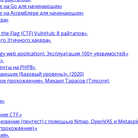
е на Go для начинающих»
е на Ассемблере для начинающих»
ера»
the Flag (CTF) VulnHub: 8 райтапов».
го Этичного хакера».
y web application). Эксплуатация 100+ уязвимостей.»
».
енты на PHP8».
инающих (базовый уровень)». (2020)
ое прохождение». Михаил Тарасов (Timcore).
х»
ние CTF.»
овение (пентест) с помощью Nmap, OpenVAS и Metasplo
прохождение).»
ия».