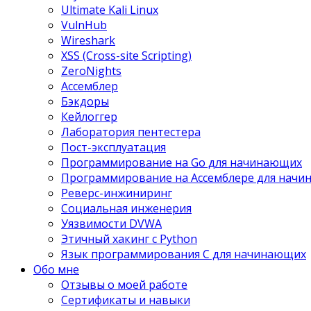
Ultimate Kali Linux
VulnHub
Wireshark
XSS (Cross-site Scripting)
ZeroNights
Ассемблер
Бэкдоры
Кейлоггер
Лаборатория пентестера
Пост-эксплуатация
Программирование на Go для начинающих
Программирование на Ассемблере для нач
Реверс-инжиниринг
Социальная инженерия
Уязвимости DVWA
Этичный хакинг с Python
Язык программирования С для начинающих
Обо мне
Отзывы о моей работе
Сертификаты и навыки