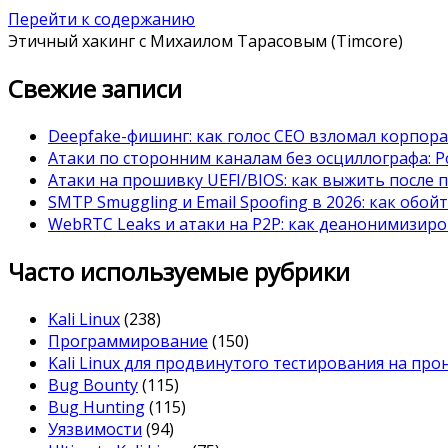
Перейти к содержанию
Этичный хакинг с Михаилом Тарасовым (Timcore)
Свежие записи
Deepfake-фишинг: как голос CEO взломал корпор
Атаки по сторонним каналам без осциллографа: Po
Атаки на прошивку UEFI/BIOS: как выжить после 
SMTP Smuggling и Email Spoofing в 2026: как обой
WebRTC Leaks и атаки на P2P: как деанонимизиро
Часто используемые рубрики
Kali Linux
(238)
Программирование
(150)
Kali Linux для продвинутого тестирования на пр
Bug Bounty
(115)
Bug Hunting
(115)
Уязвимости
(94)