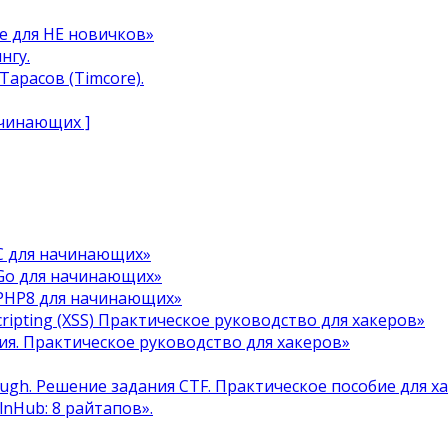
e для НЕ новичков»
нгу.
арасов (Timcore).
ачинающих ]
C для начинающих»
Go для начинающих»
 PHP8 для начинающих»
cripting (XSS) Практическое руководство для хакеров»
я. Практическое руководство для хакеров»
ough. Решение задания CTF. Практическое пособие для х
ulnHub: 8 райтапов».