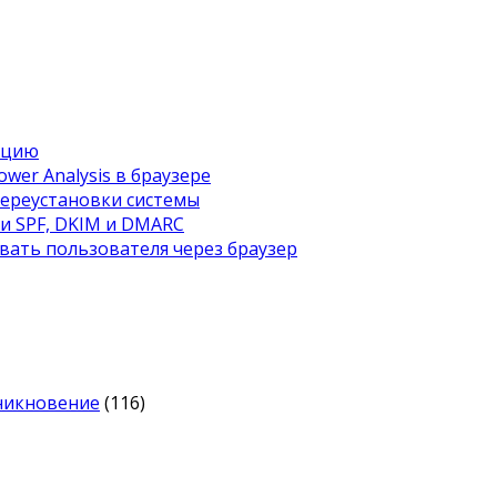
ацию
wer Analysis в браузере
переустановки системы
ти SPF, DKIM и DMARC
вать пользователя через браузер
оникновение
(116)