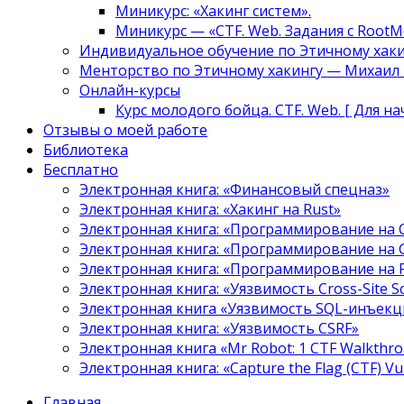
Миникурс: «Хакинг систем».
Миникурс — «CTF. Web. Задания с RootM
Индивидуальное обучение по Этичному хаки
Менторство по Этичному хакингу — Михаил Т
Онлайн-курсы
Курс молодого бойца. CTF. Web. [ Для н
Отзывы о моей работе
Библиотека
Бесплатно
Электронная книга: «Финансовый спецназ»
Электронная книга: «Хакинг на Rust»
Электронная книга: «Программирование на 
Электронная книга: «Программирование на 
Электронная книга: «Программирование на
Электронная книга: «Уязвимость Cross-Site S
Электронная книга «Уязвимость SQL-инъекци
Электронная книга: «Уязвимость CSRF»
Электронная книга «Mr Robot: 1 CTF Walkthr
Электронная книга: «Capture the Flag (CTF) V
Главная