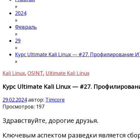
»
2024
»
Февраль
»
29
»
Курс Ultimate Kali Linux — #27. Профилирование
»
Kali Linux
,
OSINT
,
Ultimate Kali Linux
Курс Ultimate Kali Linux — #27. Профилиров
29.02.2024
автор:
Timcore
Просмотров:
197
Здравствуйте, дорогие друзья.
Ключевым аспектом разведки является сбо