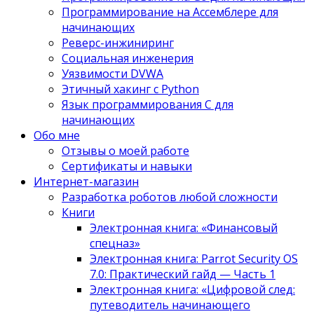
Программирование на Ассемблере для
начинающих
Реверс-инжиниринг
Социальная инженерия
Уязвимости DVWA
Этичный хакинг с Python
Язык программирования С для
начинающих
Обо мне
Отзывы о моей работе
Сертификаты и навыки
Интернет-магазин
Разработка роботов любой сложности
Книги
Электронная книга: «Финансовый
спецназ»
Электронная книга: Parrot Security OS
7.0: Практический гайд — Часть 1
Электронная книга: «Цифровой след:
путеводитель начинающего