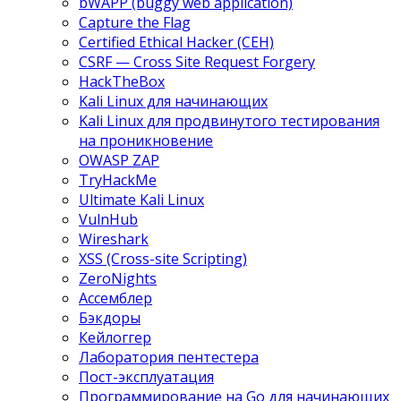
bWAPP (buggy web application)
Capture the Flag
Certified Ethical Hacker (CEH)
CSRF — Cross Site Request Forgery
HackTheBox
Kali Linux для начинающих
Kali Linux для продвинутого тестирования
на проникновение
OWASP ZAP
TryHackMe
Ultimate Kali Linux
VulnHub
Wireshark
XSS (Cross-site Scripting)
ZeroNights
Ассемблер
Бэкдоры
Кейлоггер
Лаборатория пентестера
Пост-эксплуатация
Программирование на Go для начинающих