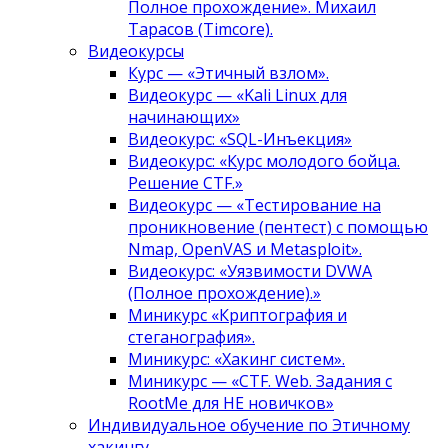
Полное прохождение». Михаил
Тарасов (Timcore).
Видеокурсы
Курс — «Этичный взлом».
Видеокурс — «Kali Linux для
начинающих»
Видеокурс: «SQL-Инъекция»
Видеокурс: «Курс молодого бойца.
Решение CTF.»
Видеокурс — «Тестирование на
проникновение (пентест) с помощью
Nmap, OpenVAS и Metasploit».
Видеокурс: «Уязвимости DVWA
(Полное прохождение).»
Миникурс «Криптография и
стеганография».
Миникурс: «Хакинг систем».
Миникурс — «CTF. Web. Задания с
RootMe для НЕ новичков»
Индивидуальное обучение по Этичному
хакингу.