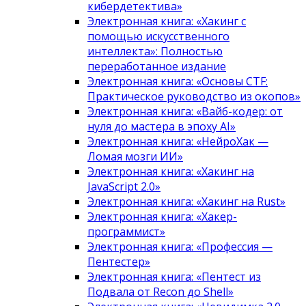
кибердетектива»
Электронная книга: «Хакинг с
помощью искусственного
интеллекта»: Полностью
переработанное издание
Электронная книга: «Основы CTF:
Практическое руководство из окопов»
Электронная книга: «Вайб-кодер: от
нуля до мастера в эпоху AI»
Электронная книга: «НейроХак —
Ломая мозги ИИ»
Электронная книга: «Хакинг на
JavaScript 2.0»
Электронная книга: «Хакинг на Rust»
Электронная книга: «Хакер-
программист»
Электронная книга: «Профессия —
Пентестер»
Электронная книга: «Пентест из
Подвала от Recon до Shell»