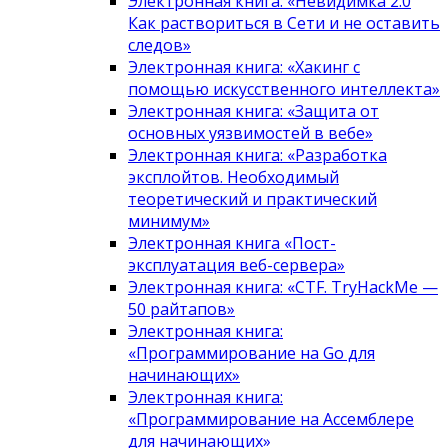
Электронная книга: «Невидимка 2.0
Как раствориться в Сети и не оставить
следов»
Электронная книга: «Хакинг с
помощью искусственного интеллекта»
Электронная книга: «Защита от
основных уязвимостей в вебе»
Электронная книга: «Разработка
эксплойтов. Необходимый
теоретический и практический
минимум»
Электронная книга «Пост-
эксплуатация веб-сервера»
Электронная книга: «CTF. TryHackMe —
50 райтапов»
Электронная книга:
«Программирование на Go для
начинающих»
Электронная книга:
«Программирование на Ассемблере
для начинающих»