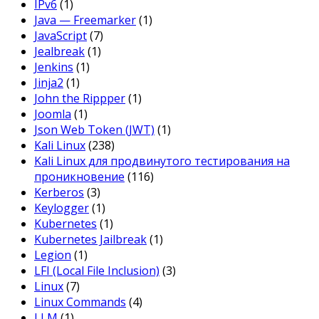
IPv6
(1)
Java — Freemarker
(1)
JavaScript
(7)
Jealbreak
(1)
Jenkins
(1)
Jinja2
(1)
John the Rippper
(1)
Joomla
(1)
Json Web Token (JWT)
(1)
Kali Linux
(238)
Kali Linux для продвинутого тестирования на
проникновение
(116)
Kerberos
(3)
Keylogger
(1)
Kubernetes
(1)
Kubernetes Jailbreak
(1)
Legion
(1)
LFI (Local File Inclusion)
(3)
Linux
(7)
Linux Commands
(4)
LLM
(1)