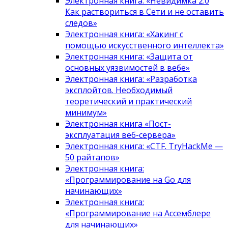
Электронная книга: «Невидимка 2.0
Как раствориться в Сети и не оставить
следов»
Электронная книга: «Хакинг с
помощью искусственного интеллекта»
Электронная книга: «Защита от
основных уязвимостей в вебе»
Электронная книга: «Разработка
эксплойтов. Необходимый
теоретический и практический
минимум»
Электронная книга «Пост-
эксплуатация веб-сервера»
Электронная книга: «CTF. TryHackMe —
50 райтапов»
Электронная книга:
«Программирование на Go для
начинающих»
Электронная книга:
«Программирование на Ассемблере
для начинающих»