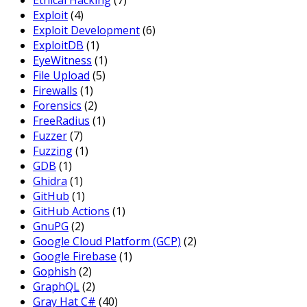
Ethical Hacking
(7)
Exploit
(4)
Exploit Development
(6)
ExploitDB
(1)
EyeWitness
(1)
File Upload
(5)
Firewalls
(1)
Forensics
(2)
FreeRadius
(1)
Fuzzer
(7)
Fuzzing
(1)
GDB
(1)
Ghidra
(1)
GitHub
(1)
GitHub Actions
(1)
GnuPG
(2)
Google Cloud Platform (GCP)
(2)
Google Firebase
(1)
Gophish
(2)
GraphQL
(2)
Gray Hat C#
(40)