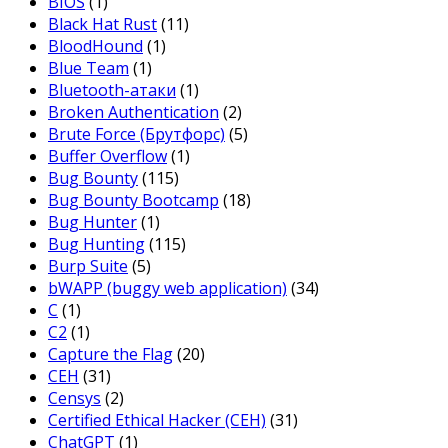
BIOS
(1)
Black Hat Rust
(11)
BloodHound
(1)
Blue Team
(1)
Bluetooth-атаки
(1)
Broken Authentication
(2)
Brute Force (Брутфорс)
(5)
Buffer Overflow
(1)
Bug Bounty
(115)
Bug Bounty Bootcamp
(18)
Bug Hunter
(1)
Bug Hunting
(115)
Burp Suite
(5)
bWAPP (buggy web application)
(34)
C
(1)
C2
(1)
Capture the Flag
(20)
CEH
(31)
Censys
(2)
Certified Ethical Hacker (CEH)
(31)
ChatGPT
(1)