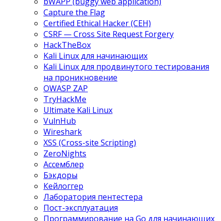
bWAPP (buggy web application)
Capture the Flag
Certified Ethical Hacker (CEH)
CSRF — Cross Site Request Forgery
HackTheBox
Kali Linux для начинающих
Kali Linux для продвинутого тестирования
на проникновение
OWASP ZAP
TryHackMe
Ultimate Kali Linux
VulnHub
Wireshark
XSS (Cross-site Scripting)
ZeroNights
Ассемблер
Бэкдоры
Кейлоггер
Лаборатория пентестера
Пост-эксплуатация
Программирование на Go для начинающих