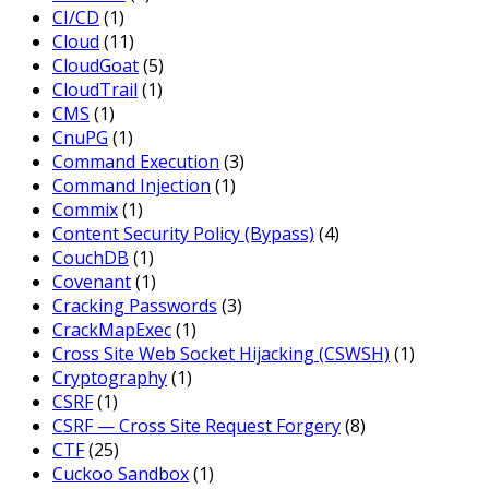
CI/CD
(1)
Cloud
(11)
CloudGoat
(5)
CloudTrail
(1)
CMS
(1)
CnuPG
(1)
Command Execution
(3)
Command Injection
(1)
Commix
(1)
Content Security Policy (Bypass)
(4)
CouchDB
(1)
Covenant
(1)
Cracking Passwords
(3)
CrackMapExec
(1)
Cross Site Web Socket Hijacking (CSWSH)
(1)
Cryptography
(1)
CSRF
(1)
CSRF — Cross Site Request Forgery
(8)
CTF
(25)
Cuckoo Sandbox
(1)