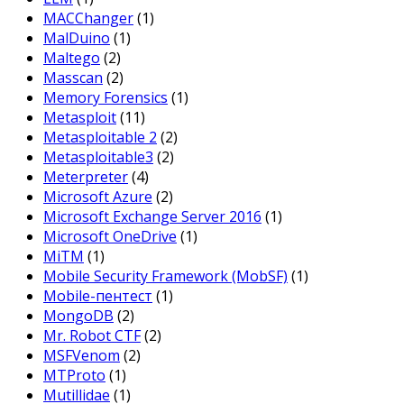
MACChanger
(1)
MalDuino
(1)
Maltego
(2)
Masscan
(2)
Memory Forensics
(1)
Metasploit
(11)
Metasploitable 2
(2)
Metasploitable3
(2)
Meterpreter
(4)
Microsoft Azure
(2)
Microsoft Exchange Server 2016
(1)
Microsoft OneDrive
(1)
MiTM
(1)
Mobile Security Framework (MobSF)
(1)
Mobile-пентест
(1)
MongoDB
(2)
Mr. Robot CTF
(2)
MSFVenom
(2)
MTProto
(1)
Mutillidae
(1)