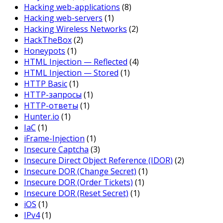
Hacking web-applications
(8)
Hacking web-servers
(1)
Hacking Wireless Networks
(2)
HackTheBox
(2)
Honeypots
(1)
HTML Injection — Reflected
(4)
HTML Injection — Stored
(1)
HTTP Basic
(1)
HTTP-запросы
(1)
HTTP-ответы
(1)
Hunter.io
(1)
IaC
(1)
iFrame-Injection
(1)
Insecure Captcha
(3)
Insecure Direct Object Reference (IDOR)
(2)
Insecure DOR (Change Secret)
(1)
Insecure DOR (Order Tickets)
(1)
Insecure DOR (Reset Secret)
(1)
iOS
(1)
IPv4
(1)