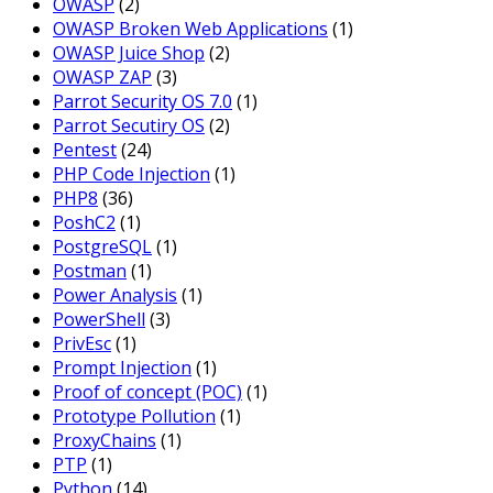
OWASP
(2)
OWASP Broken Web Applications
(1)
OWASP Juice Shop
(2)
OWASP ZAP
(3)
Parrot Security OS 7.0
(1)
Parrot Secutiry OS
(2)
Pentest
(24)
PHP Code Injection
(1)
PHP8
(36)
PoshC2
(1)
PostgreSQL
(1)
Postman
(1)
Power Analysis
(1)
PowerShell
(3)
PrivEsc
(1)
Prompt Injection
(1)
Proof of concept (POC)
(1)
Prototype Pollution
(1)
ProxyChains
(1)
PTP
(1)
Python
(14)