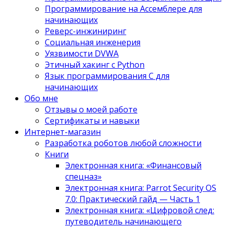
Программирование на Ассемблере для
начинающих
Реверс-инжиниринг
Социальная инженерия
Уязвимости DVWA
Этичный хакинг с Python
Язык программирования С для
начинающих
Обо мне
Отзывы о моей работе
Сертификаты и навыки
Интернет-магазин
Разработка роботов любой сложности
Книги
Электронная книга: «Финансовый
спецназ»
Электронная книга: Parrot Security OS
7.0: Практический гайд — Часть 1
Электронная книга: «Цифровой след:
путеводитель начинающего