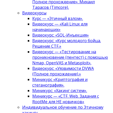
Полное прохождение». Михаил
Тарасов (Timcore).
Видеокурсы
Курс — «Этичный взлом».
Видеокурс — «Kali Linux для
начинающих»
Видеокурс: «SQL-Инъекция»
Видеокурс: «Курс молодого бойца.
Решение CTF.»
Видеокурс — «Тестирование на
проникновение (пентест) с помощью
Nmap, OpenVAS и Metasploit».
Видеокурс: «Уязвимости DVWA
(Полное прохождение).»
Миникурс «Криптография и
стеганография».
Миникурс: «Хакинг систем».
Миникурс — «CTF. Web. Задания с
RootMe для НЕ новичков»
Индивидуальное обучение по Этичному
хакингу.