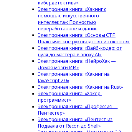
кибердетектива»
Электронная книга: «Хакинг с
помощью искусственного
интеллекта»: Полностью
переработанное издание
Электронная книга: «Основы CTF:
Практическое руководство из окопов»
Электронная книга: «Вайб-кодер: от
нуля до мастера в эпоху AI»
Электронная книга: «НейроХак —
Ломая мозги ИИ»
Электронная книга: «Хакинг на
JavaScript 2.0»
Электронная книга: «Хакинг на Rust»
Электронная книга: «Хакер-
программист»
Электронная книга: «Профессия —
Пентестер»
Электронная книга: «Пентест из
Подвала от Recon до Shell»