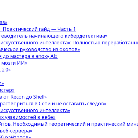
аз»
.0: Практический гайд — Часть 1
путеводитель начинающего кибердетектива»
 искусственного интеллекта»: Полностью переработанн
тическое руководство из окопов»
 до мастера в эпоху AI»
я мозги ИИ»
 2.0»
т»
естер»
 от Recon до Shell»
 раствориться в Сети и не оставить следов»
 искусственного интеллекта»
х уязвимостей в вебе»
ойтов. Необходимый теоретический и практический ми
 веб-сервера»
50 райтапов»