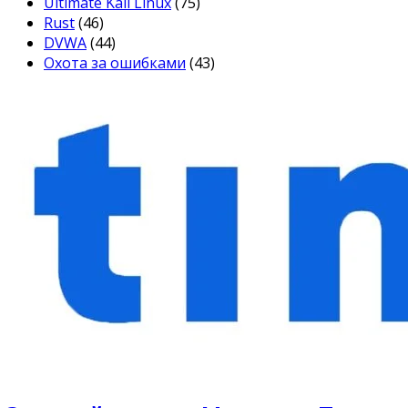
Ultimate Kali Linux
(75)
Rust
(46)
DVWA
(44)
Охота за ошибками
(43)