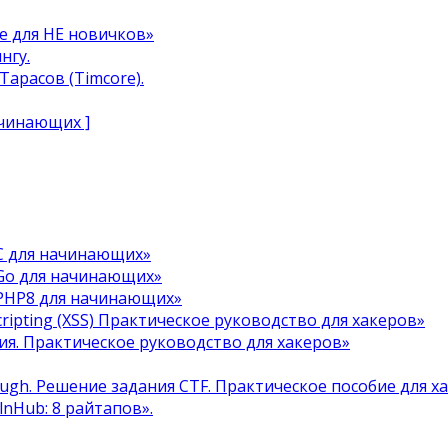
e для НЕ новичков»
нгу.
арасов (Timcore).
ачинающих ]
C для начинающих»
Go для начинающих»
 PHP8 для начинающих»
cripting (XSS) Практическое руководство для хакеров»
я. Практическое руководство для хакеров»
ough. Решение задания CTF. Практическое пособие для х
ulnHub: 8 райтапов».