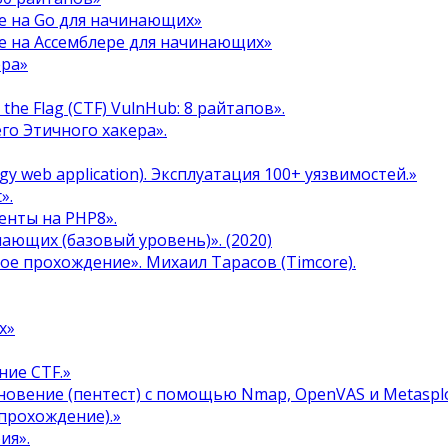
е на Go для начинающих»
е на Ассемблере для начинающих»
ера»
the Flag (CTF) VulnHub: 8 райтапов».
го Этичного хакера».
y web application). Эксплуатация 100+ уязвимостей.»
».
енты на PHP8».
инающих (базовый уровень)». (2020)
ое прохождение». Михаил Тарасов (Timcore).
х»
ние CTF.»
овение (пентест) с помощью Nmap, OpenVAS и Metasplo
прохождение).»
ия».