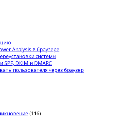
ацию
wer Analysis в браузере
переустановки системы
ти SPF, DKIM и DMARC
вать пользователя через браузер
оникновение
(116)