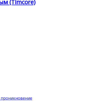
ым (Timcore)
на проникновение