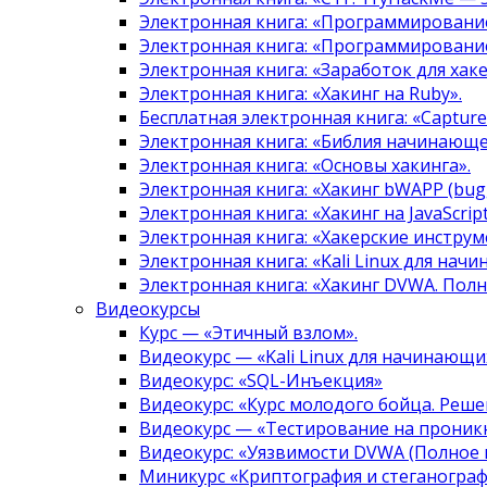
Электронная книга: «Программировани
Электронная книга: «Программировани
Электронная книга: «Заработок для хак
Электронная книга: «Хакинг на Ruby».
Бесплатная электронная книга: «Capture 
Электронная книга: «Библия начинающе
Электронная книга: «Основы хакинга».
Электронная книга: «Хакинг bWAPP (bugg
Электронная книга: «Хакинг на JavaScript
Электронная книга: «Хакерские инструм
Электронная книга: «Kali Linux для нач
Электронная книга: «Хакинг DVWA. Полн
Видеокурсы
Курс — «Этичный взлом».
Видеокурс — «Kali Linux для начинающи
Видеокурс: «SQL-Инъекция»
Видеокурс: «Курс молодого бойца. Реше
Видеокурс — «Тестирование на проникн
Видеокурс: «Уязвимости DVWA (Полное 
Миникурс «Криптография и стеганограф