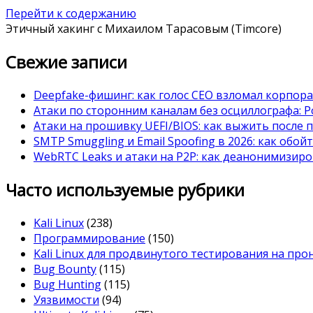
Перейти к содержанию
Этичный хакинг с Михаилом Тарасовым (Timcore)
Свежие записи
Deepfake-фишинг: как голос CEO взломал корпор
Атаки по сторонним каналам без осциллографа: Po
Атаки на прошивку UEFI/BIOS: как выжить после 
SMTP Smuggling и Email Spoofing в 2026: как обой
WebRTC Leaks и атаки на P2P: как деанонимизиро
Часто используемые рубрики
Kali Linux
(238)
Программирование
(150)
Kali Linux для продвинутого тестирования на пр
Bug Bounty
(115)
Bug Hunting
(115)
Уязвимости
(94)