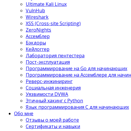
Ultimate Kali Linux
VulnHub
Wireshark
XSS (Cross-site Scripting)
ZeroNights
Ассемблер
Бэкдоры
Кейлоггер
Лаборатория пентестера
Пост-эксплуатация
Программирование на Go для начинающих
Программирование на Ассемблере для нач
Реверс-инжиниринг
Социальная инженерия
Уязвимости DVWA
Этичный хакинг с Python
Язык программирования С для начинающих
Обо мне
Отзывы о моей работе
Сертификаты и навыки