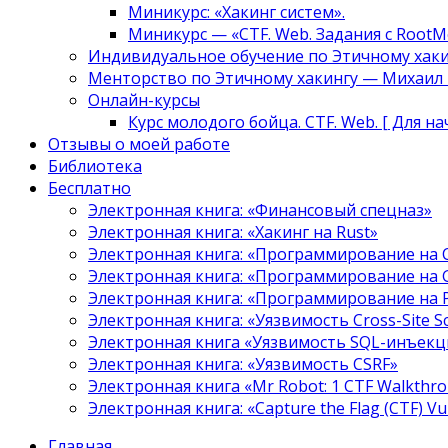
Миникурс: «Хакинг систем».
Миникурс — «CTF. Web. Задания с RootM
Индивидуальное обучение по Этичному хаки
Менторство по Этичному хакингу — Михаил Т
Онлайн-курсы
Курс молодого бойца. CTF. Web. [ Для н
Отзывы о моей работе
Библиотека
Бесплатно
Электронная книга: «Финансовый спецназ»
Электронная книга: «Хакинг на Rust»
Электронная книга: «Программирование на 
Электронная книга: «Программирование на 
Электронная книга: «Программирование на
Электронная книга: «Уязвимость Cross-Site S
Электронная книга «Уязвимость SQL-инъекци
Электронная книга: «Уязвимость CSRF»
Электронная книга «Mr Robot: 1 CTF Walkthr
Электронная книга: «Capture the Flag (CTF) V
Главная