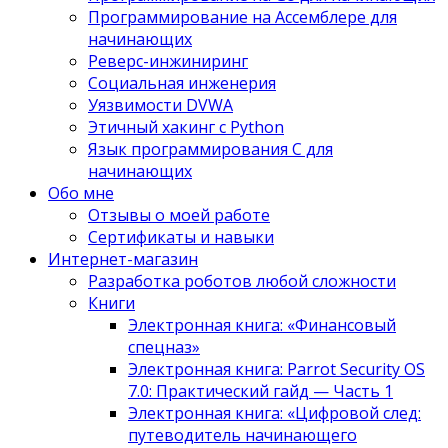
Программирование на Ассемблере для
начинающих
Реверс-инжиниринг
Социальная инженерия
Уязвимости DVWA
Этичный хакинг с Python
Язык программирования С для
начинающих
Обо мне
Отзывы о моей работе
Сертификаты и навыки
Интернет-магазин
Разработка роботов любой сложности
Книги
Электронная книга: «Финансовый
спецназ»
Электронная книга: Parrot Security OS
7.0: Практический гайд — Часть 1
Электронная книга: «Цифровой след:
путеводитель начинающего