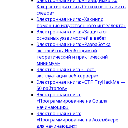
Электронная книга: «Невидимка 2.0
Как раствориться в Сети и не оставить
следов»
Электронная книга: «Хакинг с
помощью искусственного интеллекта»
Электронная книга: «Защита от
основных уязвимостей в вебе»
Электронная книга: «Разработка
эксплойтов. Необходимый
теоретический и практический
минимум»
Электронная книга «Пост-
эксплуатация веб-сервера»
Электронная книга: «CTF. TryHackMe —
50 райтапов»
Электронная книга:
«Программирование на Go для
начинающих»
Электронная книга:
«Программирование на Ассемблере
для начинающих»