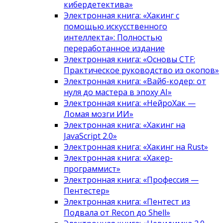
кибердетектива»
Электронная книга: «Хакинг с
помощью искусственного
интеллекта»: Полностью
переработанное издание
Электронная книга: «Основы CTF:
Практическое руководство из окопов»
Электронная книга: «Вайб-кодер: от
нуля до мастера в эпоху AI»
Электронная книга: «НейроХак —
Ломая мозги ИИ»
Электронная книга: «Хакинг на
JavaScript 2.0»
Электронная книга: «Хакинг на Rust»
Электронная книга: «Хакер-
программист»
Электронная книга: «Профессия —
Пентестер»
Электронная книга: «Пентест из
Подвала от Recon до Shell»