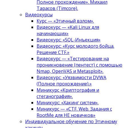
Полное прохождение». Михаил
Тарасов (Timcore).
Видеокурсы
Курс — «Этичный взлом».
Видеокурс — «Kali Linux для
начинающих»
Видеокурс: «SQL-Инъекция»
Видеокурс: «Курс молодого бойца.
Решение CTF.»
Видеокурс — «Тестирование на
проникновение (пентест) с помощью
Nmap, OpenVAS и Metasploit».
Видеокурс: «Уязвимости DVWA
(Полное прохождение).»
Миникурс «Криптография и
стеганография».
Миникурс: «Хакинг систем».
Миникурс — «CTF. Web. Задания с
RootMe для НЕ новичков»
Индивидуальное обучение по Этичному
хакингу.