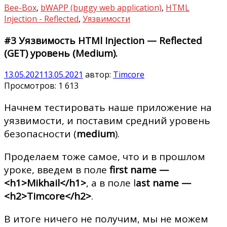
Bee-Box
,
bWAPP (buggy web application)
,
HTML
Injection - Reflected
,
Уязвимости
#3 Уязвимость HTMl Injection — Reflected
(GET) уровень (Medium).
13.05.2021
13.05.2021
автор:
Timcore
Просмотров:
1 613
Начнем тестировать наше приложение на
уязвимости, и поставим средний уровень
безопасности (
medium
).
Проделаем тоже самое, что и в прошлом
уроке, введем в поле
first name —
<h1>Mikhail</h1>
, а в поле l
ast name —
<h2>Timcore</h2>
.
В итоге ничего не получим, мы не можем