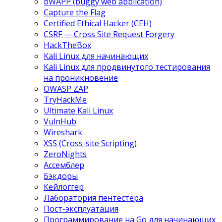
bWAPP (buggy web application)
Capture the Flag
Certified Ethical Hacker (CEH)
CSRF — Cross Site Request Forgery
HackTheBox
Kali Linux для начинающих
Kali Linux для продвинутого тестирования
на проникновение
OWASP ZAP
TryHackMe
Ultimate Kali Linux
VulnHub
Wireshark
XSS (Cross-site Scripting)
ZeroNights
Ассемблер
Бэкдоры
Кейлоггер
Лаборатория пентестера
Пост-эксплуатация
Программирование на Go для начинающих