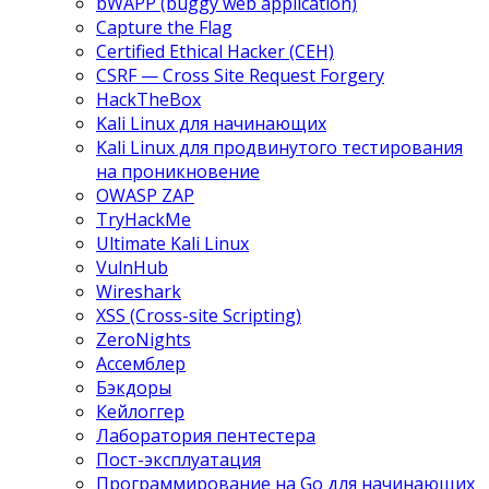
bWAPP (buggy web application)
Capture the Flag
Certified Ethical Hacker (CEH)
CSRF — Cross Site Request Forgery
HackTheBox
Kali Linux для начинающих
Kali Linux для продвинутого тестирования
на проникновение
OWASP ZAP
TryHackMe
Ultimate Kali Linux
VulnHub
Wireshark
XSS (Cross-site Scripting)
ZeroNights
Ассемблер
Бэкдоры
Кейлоггер
Лаборатория пентестера
Пост-эксплуатация
Программирование на Go для начинающих