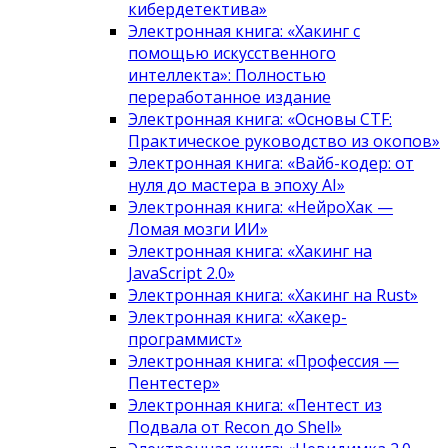
кибердетектива»
Электронная книга: «Хакинг с
помощью искусственного
интеллекта»: Полностью
переработанное издание
Электронная книга: «Основы CTF:
Практическое руководство из окопов»
Электронная книга: «Вайб-кодер: от
нуля до мастера в эпоху AI»
Электронная книга: «НейроХак —
Ломая мозги ИИ»
Электронная книга: «Хакинг на
JavaScript 2.0»
Электронная книга: «Хакинг на Rust»
Электронная книга: «Хакер-
программист»
Электронная книга: «Профессия —
Пентестер»
Электронная книга: «Пентест из
Подвала от Recon до Shell»