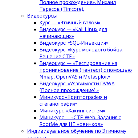
Полное прохождение». Михаил
Тарасов (Timcore).
Видеокурсы
Курс — «Этичный взлом».
Видеокурс — «Kali Linux для
начинающих»
Видеокурс: «SQL-Инъекция»
Видеокурс: «Курс молодого бойца.
Решение CTF.»
Видеокурс — «Тестирование на
проникновение (пентест) с помощью
Nmap, OpenVAS и Metasploit».
Видеокурс: «Уязвимости DVWA
(Полное прохождение).»
Миникурс «Криптография и
стеганография».
Миникурс: «Хакинг систем».
Миникурс — «CTF. Web. Задания с
RootMe для НЕ новичков»
Индивидуальное обучение по Этичному
хакингу.