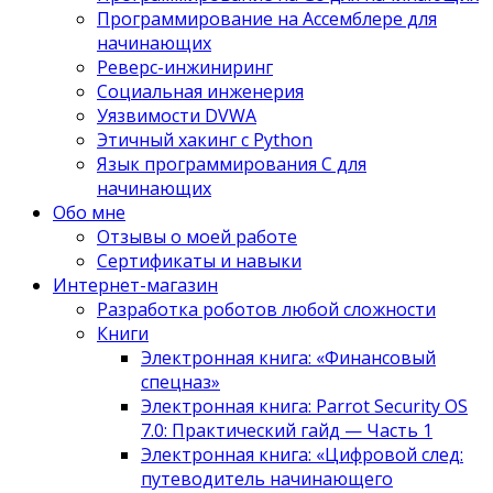
Программирование на Ассемблере для
начинающих
Реверс-инжиниринг
Социальная инженерия
Уязвимости DVWA
Этичный хакинг с Python
Язык программирования С для
начинающих
Обо мне
Отзывы о моей работе
Сертификаты и навыки
Интернет-магазин
Разработка роботов любой сложности
Книги
Электронная книга: «Финансовый
спецназ»
Электронная книга: Parrot Security OS
7.0: Практический гайд — Часть 1
Электронная книга: «Цифровой след:
путеводитель начинающего