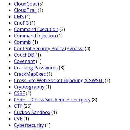
CloudGoat
(5)
CloudTrail
(1)
CMS
(1)
CnuPG
(1)
Command Execution
(3)
Command Injection
(1)
Commix
(1)
Content Security Policy (Bypass)
(4)
CouchDB
(1)
Covenant
(1)
Cracking Passwords
(3)
CrackMapExec
(1)
Cross Site Web Socket Hijacking (CSWSH)
(1)
Cryptography
(1)
CSRF
(1)
CSRF — Cross Site Request Forgery
(8)
CTF
(25)
Cuckoo Sandbox
(1)
CVE
(1)
Cybersecurity
(1)