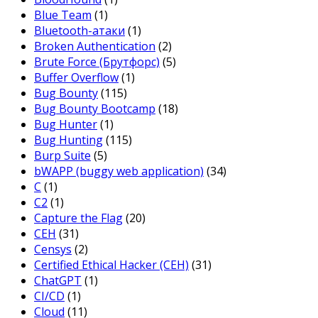
Blue Team
(1)
Bluetooth-атаки
(1)
Broken Authentication
(2)
Brute Force (Брутфорс)
(5)
Buffer Overflow
(1)
Bug Bounty
(115)
Bug Bounty Bootcamp
(18)
Bug Hunter
(1)
Bug Hunting
(115)
Burp Suite
(5)
bWAPP (buggy web application)
(34)
C
(1)
C2
(1)
Capture the Flag
(20)
CEH
(31)
Censys
(2)
Certified Ethical Hacker (CEH)
(31)
ChatGPT
(1)
CI/CD
(1)
Cloud
(11)