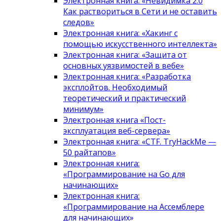
Электронная книга: «Невидимка 2.0
Как раствориться в Сети и не оставить
следов»
Электронная книга: «Хакинг с
помощью искусственного интеллекта»
Электронная книга: «Защита от
основных уязвимостей в вебе»
Электронная книга: «Разработка
эксплойтов. Необходимый
теоретический и практический
минимум»
Электронная книга «Пост-
эксплуатация веб-сервера»
Электронная книга: «CTF. TryHackMe —
50 райтапов»
Электронная книга:
«Программирование на Go для
начинающих»
Электронная книга:
«Программирование на Ассемблере
для начинающих»