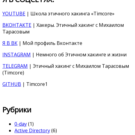
YOUTUBE
| Школа этичного хакинга «Timcore»
ВКОНТАКТЕ
| Хакеры. Этичный хакинг с Михаилом
Тарасовым
Я В ВК
| Мой профиль Вконтакте
INSTAGRAM
| Немного об Этичном хакинге и жизни
TELEGRAM
| Этичный хакинг с Михаилом Тарасовым
(Timcore)
GITHUB
| Timcore1
Рубрики
0-day
(1)
Active Directory
(6)