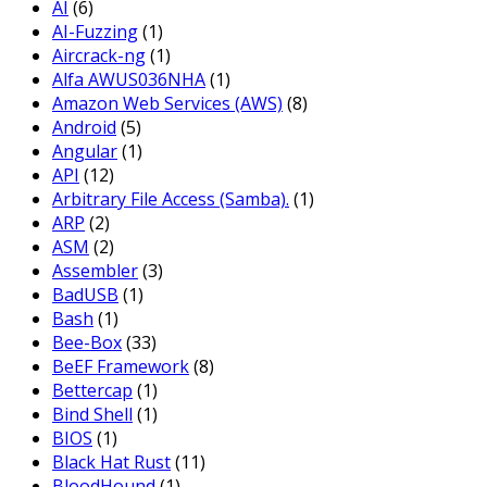
AI
(6)
AI-Fuzzing
(1)
Aircrack-ng
(1)
Alfa AWUS036NHA
(1)
Amazon Web Services (AWS)
(8)
Android
(5)
Angular
(1)
API
(12)
Arbitrary File Access (Samba).
(1)
ARP
(2)
ASM
(2)
Assembler
(3)
BadUSB
(1)
Bash
(1)
Bee-Box
(33)
BeEF Framework
(8)
Bettercap
(1)
Bind Shell
(1)
BIOS
(1)
Black Hat Rust
(11)
BloodHound
(1)