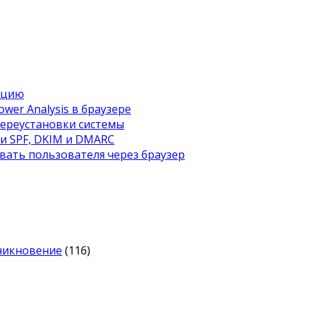
ацию
wer Analysis в браузере
переустановки системы
ти SPF, DKIM и DMARC
вать пользователя через браузер
оникновение
(116)