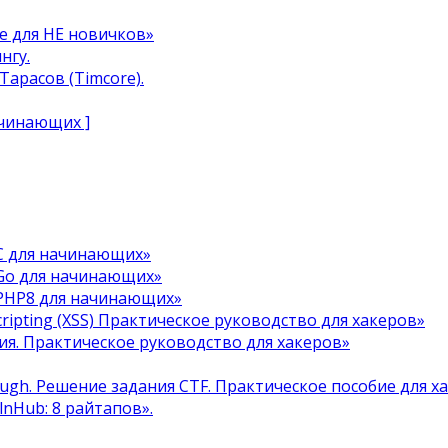
e для НЕ новичков»
нгу.
арасов (Timcore).
ачинающих ]
C для начинающих»
Go для начинающих»
 PHP8 для начинающих»
cripting (XSS) Практическое руководство для хакеров»
я. Практическое руководство для хакеров»
ough. Решение задания CTF. Практическое пособие для х
ulnHub: 8 райтапов».