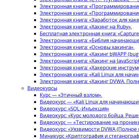
Электронная книга: «Программировани
Электронная книга: «Программировани
Электронная книга: «Заработок для хак
Электронная книга: «Хакинг на Ruby».
Бесплатная электронная книга: «Capture 
Электронная книга: «Библия начинающе
Электронная книга: «Основы хакинга».
Электронная книга: «Хакинг bWAPP (bugg
Электронная книга: «Хакинг на JavaScript
Электронная книга: «Хакерские инструм
Электронная книга: «Kali Linux для нач
Электронная книга: «Хакинг DVWA. Полн
Видеокурсы
Курс — «Этичный взлом».
Видеокурс — «Kali Linux для начинающи
Видеокурс: «SQL-Инъекция»
Видеокурс: «Курс молодого бойца. Реше
Видеокурс — «Тестирование на проникн
Видеокурс: «Уязвимости DVWA (Полное 
Миникурс «Криптография и стеганограф