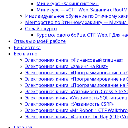
Миникурс: «Хакинг систем».
Миникурс — «CTF. Web. Задания с RootM
Индивидуальное обучение по Этичному хаки
Менторство по Этичному хакингу — Михаил Т
Онлайн-курсы
Курс молодого бойца. CTF. Web. [ Для н
Отзывы о моей работе
Библиотека
Бесплатно
Электронная книга: «Финансовый спецназ»
Электронная книга: «Хакинг на Rust»
Электронная книга: «Программирование на 
Электронная книга: «Программирование на 
Электронная книга: «Программирование на
Электронная книга: «Уязвимость Cross-Site S
Электронная книга «Уязвимость SQL-инъекци
Электронная книга: «Уязвимость CSRF»
Электронная книга «Mr Robot: 1 CTF Walkthr
Электронная книга: «Capture the Flag (CTF) V
Главная