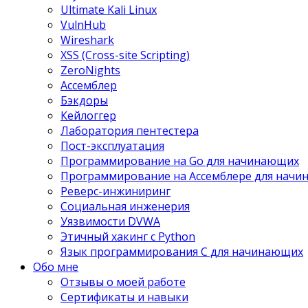
Ultimate Kali Linux
VulnHub
Wireshark
XSS (Cross-site Scripting)
ZeroNights
Ассемблер
Бэкдоры
Кейлоггер
Лаборатория пентестера
Пост-эксплуатация
Программирование на Go для начинающих
Программирование на Ассемблере для нач
Реверс-инжиниринг
Социальная инженерия
Уязвимости DVWA
Этичный хакинг с Python
Язык программирования С для начинающих
Обо мне
Отзывы о моей работе
Сертификаты и навыки