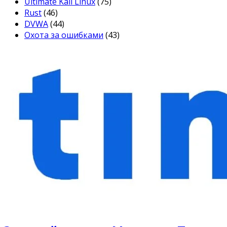
Ultimate Kali Linux
(75)
Rust
(46)
DVWA
(44)
Охота за ошибками
(43)