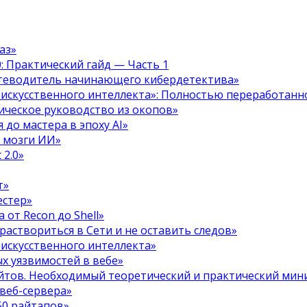
аз»
.0: Практический гайд — Часть 1
путеводитель начинающего кибердетектива»
 искусственного интеллекта»: Полностью переработанн
тическое руководство из окопов»
 до мастера в эпоху AI»
я мозги ИИ»
 2.0»
т»
естер»
 от Recon до Shell»
 раствориться в Сети и не оставить следов»
 искусственного интеллекта»
х уязвимостей в вебе»
ойтов. Необходимый теоретический и практический ми
 веб-сервера»
50 райтапов»