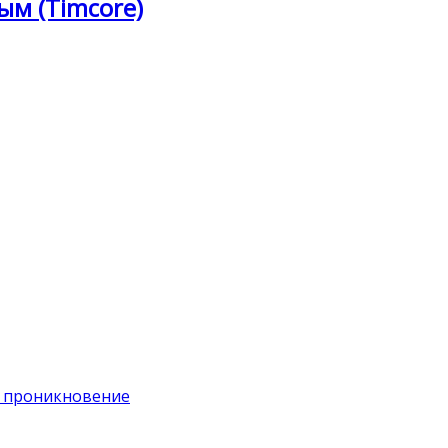
ым (Timcore)
на проникновение