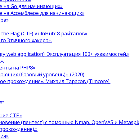
е на Go для начинающих»
е на Ассемблере для начинающих»
ера»
the Flag (CTF) VulnHub: 8 райтапов».
го Этичного хакера».
y web application). Эксплуатация 100+ уязвимостей.»
».
енты на PHP8».
инающих (базовый уровень)». (2020)
ое прохождение». Михаил Тарасов (Timcore).
х»
ние CTF.»
овение (пентест) с помощью Nmap, OpenVAS и Metasplo
прохождение).»
ия».