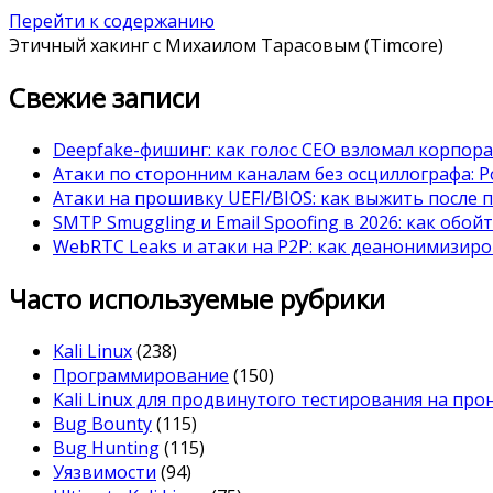
Перейти к содержанию
Этичный хакинг с Михаилом Тарасовым (Timcore)
Свежие записи
Deepfake-фишинг: как голос CEO взломал корпор
Атаки по сторонним каналам без осциллографа: Po
Атаки на прошивку UEFI/BIOS: как выжить после 
SMTP Smuggling и Email Spoofing в 2026: как обой
WebRTC Leaks и атаки на P2P: как деанонимизиро
Часто используемые рубрики
Kali Linux
(238)
Программирование
(150)
Kali Linux для продвинутого тестирования на пр
Bug Bounty
(115)
Bug Hunting
(115)
Уязвимости
(94)