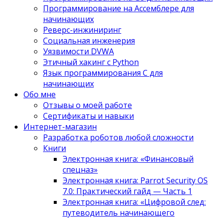
Программирование на Ассемблере для
начинающих
Реверс-инжиниринг
Социальная инженерия
Уязвимости DVWA
Этичный хакинг с Python
Язык программирования С для
начинающих
Обо мне
Отзывы о моей работе
Сертификаты и навыки
Интернет-магазин
Разработка роботов любой сложности
Книги
Электронная книга: «Финансовый
спецназ»
Электронная книга: Parrot Security OS
7.0: Практический гайд — Часть 1
Электронная книга: «Цифровой след:
путеводитель начинающего