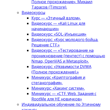
Полное прохождение». Михаил
Тарасов (Timcore).
Видеокурсы
Курс — «Этичный взлом».
Видеокурс — «Kali Linux для
начинающих»
Видеокурс: «SQL-Инъекция»
Видеокурс: «Курс молодого бойца.
Решение CTF.»
Видеокурс — «Тестирование на
проникновение (пентест) с помощью
Nmap, OpenVAS и Metasploit».
Видеокурс: «Уязвимости DVWA
(Полное прохождение).»
Миникурс «Криптография и
стеганография».
Миникурс: «Хакинг систем».
Миникурс — «CTF. Web. Задания с
RootMe для НЕ новичков»
Индивидуальное обучение по Этичному
хакингу.