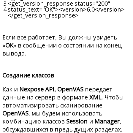
3
<
get_version_response
status
=
"200"
4
status_text
=
"OK"
>
<
version
>
6.0
<
/
version
>
<
/
get_version_response
>
Если все работает, Вы должны увидеть
«
ОК
» в сообщении о состоянии на конец
вывода.
Создание классов
Как и
Nexpose API, OpenVAS
передает
данные на сервер в формате
XML
. Чтобы
автоматизировать сканирование
OpenVAS
, мы будем использовать
комбинацию классов
Session
и
Manager
,
обсуждавшихся в предыдущих разделах.