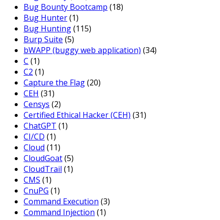
Bug Bounty Bootcamp
(18)
Bug Hunter
(1)
Bug Hunting
(115)
Burp Suite
(5)
bWAPP (buggy web application)
(34)
C
(1)
C2
(1)
Capture the Flag
(20)
CEH
(31)
Censys
(2)
Certified Ethical Hacker (CEH)
(31)
ChatGPT
(1)
CI/CD
(1)
Cloud
(11)
CloudGoat
(5)
CloudTrail
(1)
CMS
(1)
CnuPG
(1)
Command Execution
(3)
Command Injection
(1)