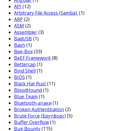
Angular
(1)
API
(12)
Arbitrary File Access (Samba).
(1)
ARP
(2)
ASM
(2)
Assembler
(3)
BadUSB
(1)
Bash
(1)
Bee-Box
(33)
BeEF Framework
(8)
Bettercap
(1)
Bind Shell
(1)
BIOS
(1)
Black Hat Rust
(11)
BloodHound
(1)
Blue Team
(1)
Bluetooth-атаки
(1)
Broken Authentication
(2)
Brute Force (Брутфорс)
(5)
Buffer Overflow
(1)
Bug Bounty
(115)