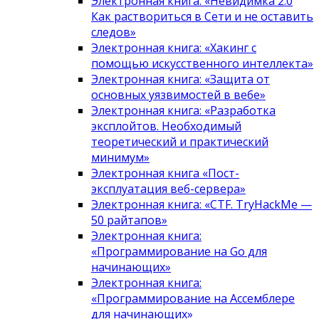
Электронная книга: «Невидимка 2.0
Как раствориться в Сети и не оставить
следов»
Электронная книга: «Хакинг с
помощью искусственного интеллекта»
Электронная книга: «Защита от
основных уязвимостей в вебе»
Электронная книга: «Разработка
эксплойтов. Необходимый
теоретический и практический
минимум»
Электронная книга «Пост-
эксплуатация веб-сервера»
Электронная книга: «CTF. TryHackMe —
50 райтапов»
Электронная книга:
«Программирование на Go для
начинающих»
Электронная книга:
«Программирование на Ассемблере
для начинающих»