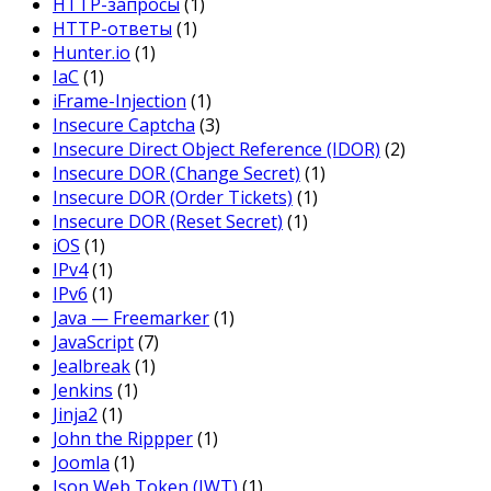
HTTP-запросы
(1)
HTTP-ответы
(1)
Hunter.io
(1)
IaC
(1)
iFrame-Injection
(1)
Insecure Captcha
(3)
Insecure Direct Object Reference (IDOR)
(2)
Insecure DOR (Change Secret)
(1)
Insecure DOR (Order Tickets)
(1)
Insecure DOR (Reset Secret)
(1)
iOS
(1)
IPv4
(1)
IPv6
(1)
Java — Freemarker
(1)
JavaScript
(7)
Jealbreak
(1)
Jenkins
(1)
Jinja2
(1)
John the Rippper
(1)
Joomla
(1)
Json Web Token (JWT)
(1)