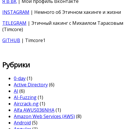
Я В ВК
| Мой профиль Вконтакте
INSTAGRAM
| Немного об Этичном хакинге и жизни
TELEGRAM
| Этичный хакинг с Михаилом Тарасовым
(Timcore)
GITHUB
| Timcore1
Рубрики
0-day
(1)
Active Directory
(6)
AI
(6)
AI-Fuzzing
(1)
Aircrack-ng
(1)
Alfa AWUS036NHA
(1)
Amazon Web Services (AWS)
(8)
Android
(5)