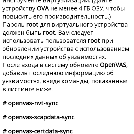
инструменте виртуализации. (Дайте
устройству
OVA
не менее 4 ГБ ОЗУ, чтобы
повысить его производительность.)
Пароль
root
для виртуального устройства
должен быть
root
. Вам следует
использовать пользователя
root
при
обновлении устройства с использованием
последних данных об уязвимостях.
После входа в систему обновите
OpenVAS
,
добавив последнюю информацию об
уязвимостях, введя команды, показанные
в листинге ниже.
# openvas-nvt-sync
# openvas-scapdata-sync
# openvas-certdata-sync