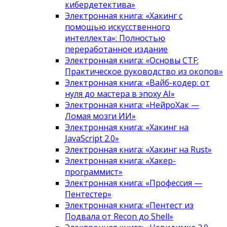
кибердетектива»
Электронная книга: «Хакинг с
помощью искусственного
интеллекта»: Полностью
переработанное издание
Электронная книга: «Основы CTF:
Практическое руководство из окопов»
Электронная книга: «Вайб-кодер: от
нуля до мастера в эпоху AI»
Электронная книга: «НейроХак —
Ломая мозги ИИ»
Электронная книга: «Хакинг на
JavaScript 2.0»
Электронная книга: «Хакинг на Rust»
Электронная книга: «Хакер-
программист»
Электронная книга: «Профессия —
Пентестер»
Электронная книга: «Пентест из
Подвала от Recon до Shell»