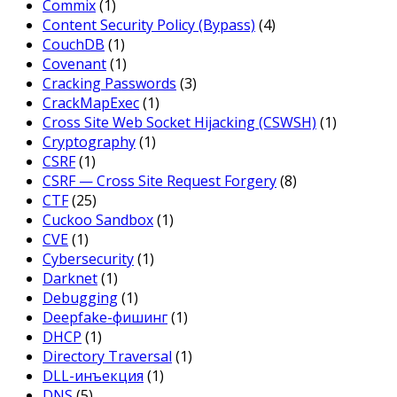
Commix
(1)
Content Security Policy (Bypass)
(4)
CouchDB
(1)
Covenant
(1)
Cracking Passwords
(3)
CrackMapExec
(1)
Cross Site Web Socket Hijacking (CSWSH)
(1)
Cryptography
(1)
CSRF
(1)
CSRF — Cross Site Request Forgery
(8)
CTF
(25)
Cuckoo Sandbox
(1)
CVE
(1)
Cybersecurity
(1)
Darknet
(1)
Debugging
(1)
Deepfake-фишинг
(1)
DHCP
(1)
Directory Traversal
(1)
DLL-инъекция
(1)
DNS
(5)