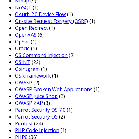
Nmap
(9)
NoSQL
(1)
OAuth 2.0 Device Flow
(1)
On-site Request Forgery (OSRF)
(1)
Open Redirect
(1)
OpenVAS
(6)
OpSec
(1)
Oracle
(1)
OS Command Injection
(2)
OSINT
(22)
Osintgram
(1)
OSRFramework
(1)
OWASP
(2)
OWASP Broken Web Applications
(1)
OWASP Juice Shop
(2)
OWASP ZAP
(3)
Parrot Security OS 7.0
(1)
Parrot Secutiry OS
(2)
Pentest
(24)
PHP Code Injection
(1)
PHP8
(36)