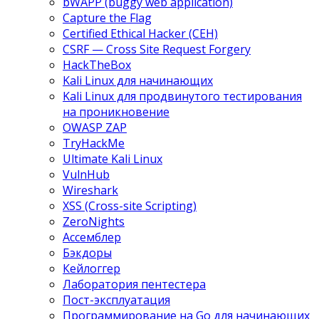
bWAPP (buggy web application)
Capture the Flag
Certified Ethical Hacker (CEH)
CSRF — Cross Site Request Forgery
HackTheBox
Kali Linux для начинающих
Kali Linux для продвинутого тестирования
на проникновение
OWASP ZAP
TryHackMe
Ultimate Kali Linux
VulnHub
Wireshark
XSS (Cross-site Scripting)
ZeroNights
Ассемблер
Бэкдоры
Кейлоггер
Лаборатория пентестера
Пост-эксплуатация
Программирование на Go для начинающих