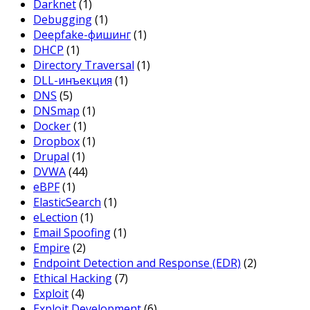
Darknet
(1)
Debugging
(1)
Deepfake-фишинг
(1)
DHCP
(1)
Directory Traversal
(1)
DLL-инъекция
(1)
DNS
(5)
DNSmap
(1)
Docker
(1)
Dropbox
(1)
Drupal
(1)
DVWA
(44)
eBPF
(1)
ElasticSearch
(1)
eLection
(1)
Email Spoofing
(1)
Empire
(2)
Endpoint Detection and Response (EDR)
(2)
Ethical Hacking
(7)
Exploit
(4)
Exploit Development
(6)