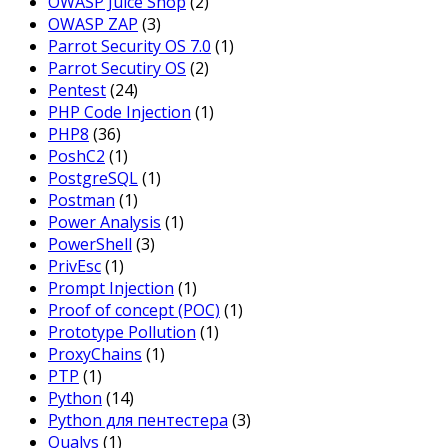
OWASP Juice Shop
(2)
OWASP ZAP
(3)
Parrot Security OS 7.0
(1)
Parrot Secutiry OS
(2)
Pentest
(24)
PHP Code Injection
(1)
PHP8
(36)
PoshC2
(1)
PostgreSQL
(1)
Postman
(1)
Power Analysis
(1)
PowerShell
(3)
PrivEsc
(1)
Prompt Injection
(1)
Proof of concept (POC)
(1)
Prototype Pollution
(1)
ProxyChains
(1)
PTP
(1)
Python
(14)
Python для пентестера
(3)
Qualys
(1)