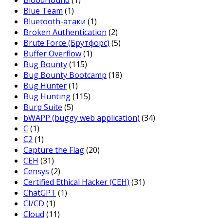
BloodHound
(1)
Blue Team
(1)
Bluetooth-атаки
(1)
Broken Authentication
(2)
Brute Force (Брутфорс)
(5)
Buffer Overflow
(1)
Bug Bounty
(115)
Bug Bounty Bootcamp
(18)
Bug Hunter
(1)
Bug Hunting
(115)
Burp Suite
(5)
bWAPP (buggy web application)
(34)
C
(1)
C2
(1)
Capture the Flag
(20)
CEH
(31)
Censys
(2)
Certified Ethical Hacker (CEH)
(31)
ChatGPT
(1)
CI/CD
(1)
Cloud
(11)