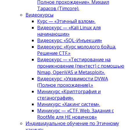
Полное прохождение». Михаил
Тарасов (Timcore).
Видеокурсы
Курс — «Этичный взлом».
Видеокурс — «Kali Linux для
начинающих»
Видеокурс: «SQL-Инъекция»
Видеокурс: «Курс молодого бойца.
Решение CTF.»
Видеокурс — «Тестирование на
проникновение (пентест) с помощью
Nmap, OpenVAS и Metasploit».
Видеокурс: «Уязвимости DVWA
(Полное прохождение).»
Миникурс «Криптография и
стеганография».
Миникурс: «Хакинг систем».
Миникурс — «CTF. Web. Задания с
RootMe для НЕ новичков»
Индивидуальное обучение по Этичному
хакингу.