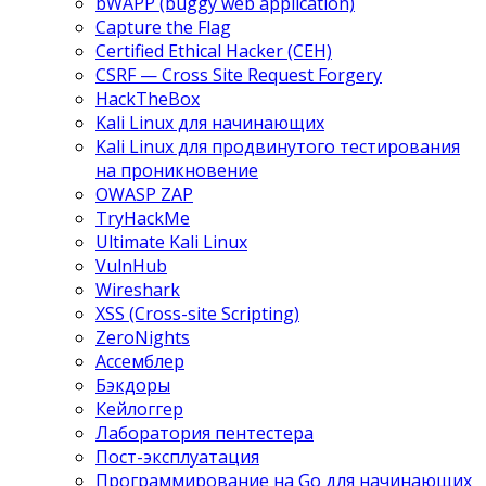
bWAPP (buggy web application)
Capture the Flag
Certified Ethical Hacker (CEH)
CSRF — Cross Site Request Forgery
HackTheBox
Kali Linux для начинающих
Kali Linux для продвинутого тестирования
на проникновение
OWASP ZAP
TryHackMe
Ultimate Kali Linux
VulnHub
Wireshark
XSS (Cross-site Scripting)
ZeroNights
Ассемблер
Бэкдоры
Кейлоггер
Лаборатория пентестера
Пост-эксплуатация
Программирование на Go для начинающих