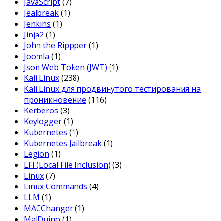
JavaScript
(7)
Jealbreak
(1)
Jenkins
(1)
Jinja2
(1)
John the Rippper
(1)
Joomla
(1)
Json Web Token (JWT)
(1)
Kali Linux
(238)
Kali Linux для продвинутого тестирования на
проникновение
(116)
Kerberos
(3)
Keylogger
(1)
Kubernetes
(1)
Kubernetes Jailbreak
(1)
Legion
(1)
LFI (Local File Inclusion)
(3)
Linux
(7)
Linux Commands
(4)
LLM
(1)
MACChanger
(1)
MalDuino
(1)