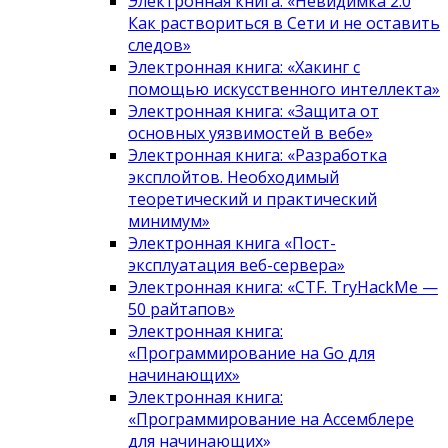
Электронная книга: «Невидимка 2.0
Как раствориться в Сети и не оставить
следов»
Электронная книга: «Хакинг с
помощью искусственного интеллекта»
Электронная книга: «Защита от
основных уязвимостей в вебе»
Электронная книга: «Разработка
эксплойтов. Необходимый
теоретический и практический
минимум»
Электронная книга «Пост-
эксплуатация веб-сервера»
Электронная книга: «CTF. TryHackMe —
50 райтапов»
Электронная книга:
«Программирование на Go для
начинающих»
Электронная книга:
«Программирование на Ассемблере
для начинающих»