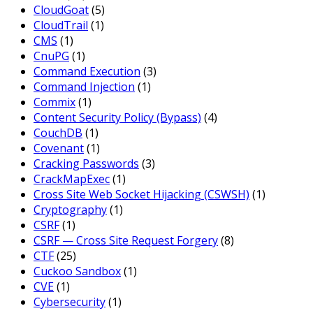
CloudGoat
(5)
CloudTrail
(1)
CMS
(1)
CnuPG
(1)
Command Execution
(3)
Command Injection
(1)
Commix
(1)
Content Security Policy (Bypass)
(4)
CouchDB
(1)
Covenant
(1)
Cracking Passwords
(3)
CrackMapExec
(1)
Cross Site Web Socket Hijacking (CSWSH)
(1)
Cryptography
(1)
CSRF
(1)
CSRF — Cross Site Request Forgery
(8)
CTF
(25)
Cuckoo Sandbox
(1)
CVE
(1)
Cybersecurity
(1)