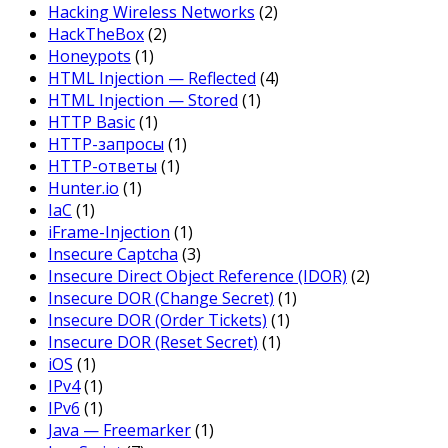
Hacking Wireless Networks
(2)
HackTheBox
(2)
Honeypots
(1)
HTML Injection — Reflected
(4)
HTML Injection — Stored
(1)
HTTP Basic
(1)
HTTP-запросы
(1)
HTTP-ответы
(1)
Hunter.io
(1)
IaC
(1)
iFrame-Injection
(1)
Insecure Captcha
(3)
Insecure Direct Object Reference (IDOR)
(2)
Insecure DOR (Change Secret)
(1)
Insecure DOR (Order Tickets)
(1)
Insecure DOR (Reset Secret)
(1)
iOS
(1)
IPv4
(1)
IPv6
(1)
Java — Freemarker
(1)