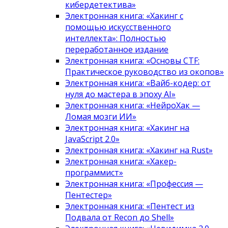
кибердетектива»
Электронная книга: «Хакинг с
помощью искусственного
интеллекта»: Полностью
переработанное издание
Электронная книга: «Основы CTF:
Практическое руководство из окопов»
Электронная книга: «Вайб-кодер: от
нуля до мастера в эпоху AI»
Электронная книга: «НейроХак —
Ломая мозги ИИ»
Электронная книга: «Хакинг на
JavaScript 2.0»
Электронная книга: «Хакинг на Rust»
Электронная книга: «Хакер-
программист»
Электронная книга: «Профессия —
Пентестер»
Электронная книга: «Пентест из
Подвала от Recon до Shell»