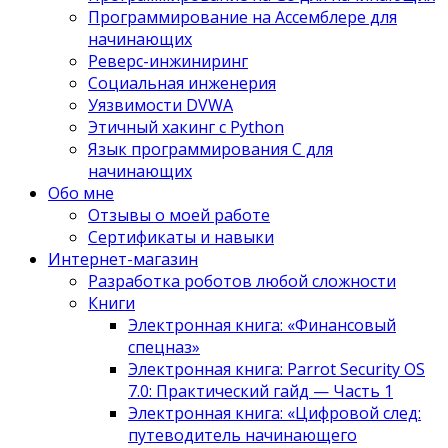
Программирование на Ассемблере для
начинающих
Реверс-инжиниринг
Социальная инженерия
Уязвимости DVWA
Этичный хакинг с Python
Язык программирования С для
начинающих
Обо мне
Отзывы о моей работе
Сертификаты и навыки
Интернет-магазин
Разработка роботов любой сложности
Книги
Электронная книга: «Финансовый
спецназ»
Электронная книга: Parrot Security OS
7.0: Практический гайд — Часть 1
Электронная книга: «Цифровой след:
путеводитель начинающего