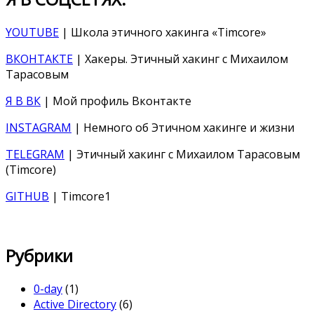
YOUTUBE
| Школа этичного хакинга «Timcore»
ВКОНТАКТЕ
| Хакеры. Этичный хакинг с Михаилом
Тарасовым
Я В ВК
| Мой профиль Вконтакте
INSTAGRAM
| Немного об Этичном хакинге и жизни
TELEGRAM
| Этичный хакинг с Михаилом Тарасовым
(Timcore)
GITHUB
| Timcore1
Рубрики
0-day
(1)
Active Directory
(6)