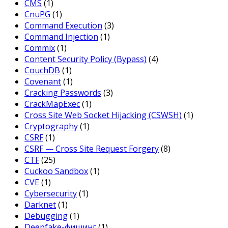
CMS
(1)
CnuPG
(1)
Command Execution
(3)
Command Injection
(1)
Commix
(1)
Content Security Policy (Bypass)
(4)
CouchDB
(1)
Covenant
(1)
Cracking Passwords
(3)
CrackMapExec
(1)
Cross Site Web Socket Hijacking (CSWSH)
(1)
Cryptography
(1)
CSRF
(1)
CSRF — Cross Site Request Forgery
(8)
CTF
(25)
Cuckoo Sandbox
(1)
CVE
(1)
Cybersecurity
(1)
Darknet
(1)
Debugging
(1)
Deepfake-фишинг
(1)