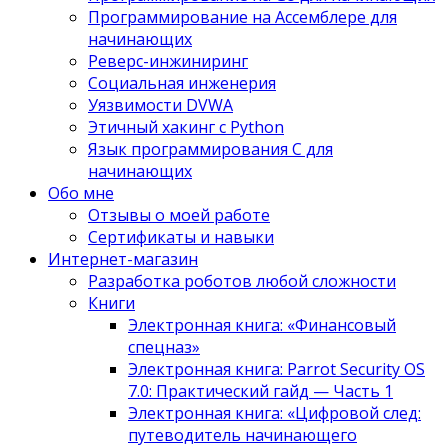
Программирование на Ассемблере для
начинающих
Реверс-инжиниринг
Социальная инженерия
Уязвимости DVWA
Этичный хакинг с Python
Язык программирования С для
начинающих
Обо мне
Отзывы о моей работе
Сертификаты и навыки
Интернет-магазин
Разработка роботов любой сложности
Книги
Электронная книга: «Финансовый
спецназ»
Электронная книга: Parrot Security OS
7.0: Практический гайд — Часть 1
Электронная книга: «Цифровой след:
путеводитель начинающего