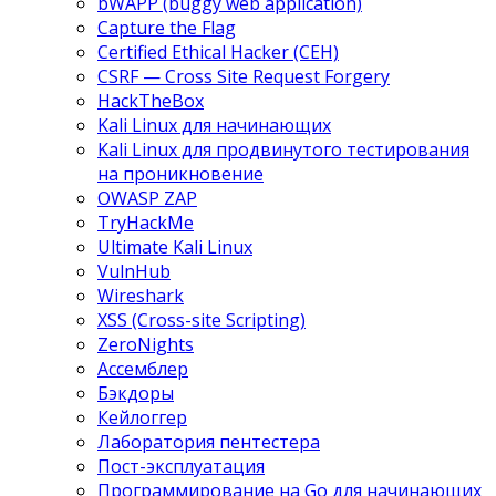
bWAPP (buggy web application)
Capture the Flag
Certified Ethical Hacker (CEH)
CSRF — Cross Site Request Forgery
HackTheBox
Kali Linux для начинающих
Kali Linux для продвинутого тестирования
на проникновение
OWASP ZAP
TryHackMe
Ultimate Kali Linux
VulnHub
Wireshark
XSS (Cross-site Scripting)
ZeroNights
Ассемблер
Бэкдоры
Кейлоггер
Лаборатория пентестера
Пост-эксплуатация
Программирование на Go для начинающих