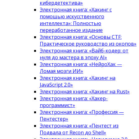
кибердетектива»
Электронная книга: «Хакинг с
помощью искусственного
интеллекта»: Полностью
переработанное издание
Электронная книга: «Основы CTF:
Практическое руководство из окопов»
Электронная книга: «Вайб-кодер: от
нуля до мастера в эпоху AI»
Электронная книга: «НейроХак —
Ломая мозги ИИ»
Электронная книга: «Хакинг на
JavaScript 2.0»
Электронная книга: «Хакинг на Rust»
Электронная книга: «Хакер-
программист»
Электронная книга: «Профессия —
Пентестер»
Электронная книга: «Пентест из
Подвала от Recon до Shell»