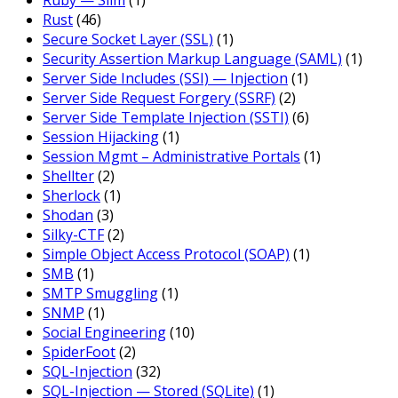
Ruby — Slim
(1)
Rust
(46)
Secure Socket Layer (SSL)
(1)
Security Assertion Markup Language (SAML)
(1)
Server Side Includes (SSI) — Injection
(1)
Server Side Request Forgery (SSRF)
(2)
Server Side Template Injection (SSTI)
(6)
Session Hijacking
(1)
Session Mgmt – Administrative Portals
(1)
Shellter
(2)
Sherlock
(1)
Shodan
(3)
Silky-CTF
(2)
Simple Object Access Protocol (SOAP)
(1)
SMB
(1)
SMTP Smuggling
(1)
SNMP
(1)
Social Engineering
(10)
SpiderFoot
(2)
SQL-Injection
(32)
SQL-Injection — Stored (SQLite)
(1)