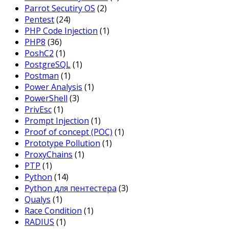
Parrot Secutiry OS
(2)
Pentest
(24)
PHP Code Injection
(1)
PHP8
(36)
PoshC2
(1)
PostgreSQL
(1)
Postman
(1)
Power Analysis
(1)
PowerShell
(3)
PrivEsc
(1)
Prompt Injection
(1)
Proof of concept (POC)
(1)
Prototype Pollution
(1)
ProxyChains
(1)
PTP
(1)
Python
(14)
Python для пентестера
(3)
Qualys
(1)
Race Condition
(1)
RADIUS
(1)