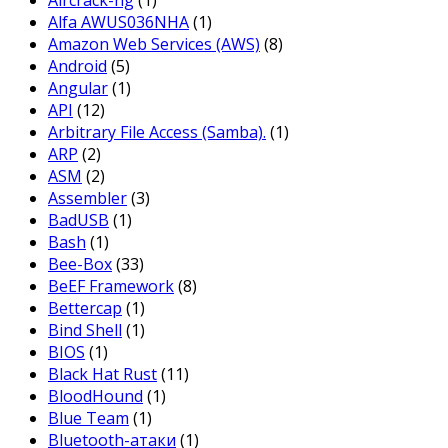
Aircrack-ng
(1)
Alfa AWUS036NHA
(1)
Amazon Web Services (AWS)
(8)
Android
(5)
Angular
(1)
API
(12)
Arbitrary File Access (Samba).
(1)
ARP
(2)
ASM
(2)
Assembler
(3)
BadUSB
(1)
Bash
(1)
Bee-Box
(33)
BeEF Framework
(8)
Bettercap
(1)
Bind Shell
(1)
BIOS
(1)
Black Hat Rust
(11)
BloodHound
(1)
Blue Team
(1)
Bluetooth-атаки
(1)