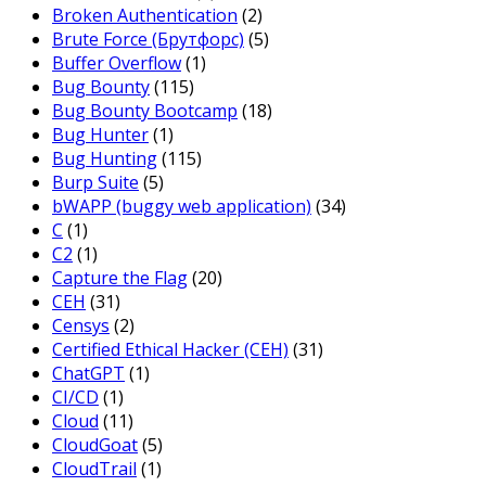
Broken Authentication
(2)
Brute Force (Брутфорс)
(5)
Buffer Overflow
(1)
Bug Bounty
(115)
Bug Bounty Bootcamp
(18)
Bug Hunter
(1)
Bug Hunting
(115)
Burp Suite
(5)
bWAPP (buggy web application)
(34)
C
(1)
C2
(1)
Capture the Flag
(20)
CEH
(31)
Censys
(2)
Certified Ethical Hacker (CEH)
(31)
ChatGPT
(1)
CI/CD
(1)
Cloud
(11)
CloudGoat
(5)
CloudTrail
(1)