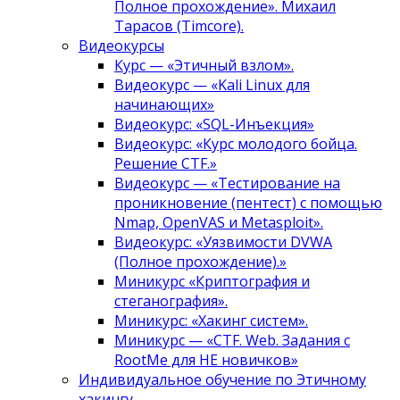
Полное прохождение». Михаил
Тарасов (Timcore).
Видеокурсы
Курс — «Этичный взлом».
Видеокурс — «Kali Linux для
начинающих»
Видеокурс: «SQL-Инъекция»
Видеокурс: «Курс молодого бойца.
Решение CTF.»
Видеокурс — «Тестирование на
проникновение (пентест) с помощью
Nmap, OpenVAS и Metasploit».
Видеокурс: «Уязвимости DVWA
(Полное прохождение).»
Миникурс «Криптография и
стеганография».
Миникурс: «Хакинг систем».
Миникурс — «CTF. Web. Задания с
RootMe для НЕ новичков»
Индивидуальное обучение по Этичному
хакингу.