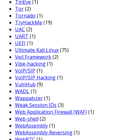
TinEye
(1)
Tor
(2)
Tornado
(1)
TryHackMe
(19)
UAC
(2)
UART
(1)
UEFI
(1)
Ultimate Kali Linux
(75)
Veil Framework
(2)
Vibe-hacking
(1)
VoIP/SIP
(1)
VoIP/SIP Hacking
(1)
VulnHub
(9)
WADL
(1)
Wappalyzer
(1)
Weak Session IDs
(3)
Web Application Firewall (WAF)
(1)
Web-shell
(2)
WebAssembly
(1)
WebAssembly Reversing
(1)
WebRTC
(1)