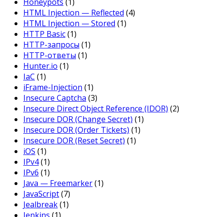
Honeypots
(1)
HTML Injection — Reflected
(4)
HTML Injection — Stored
(1)
HTTP Basic
(1)
HTTP-запросы
(1)
HTTP-ответы
(1)
Hunter.io
(1)
IaC
(1)
iFrame-Injection
(1)
Insecure Captcha
(3)
Insecure Direct Object Reference (IDOR)
(2)
Insecure DOR (Change Secret)
(1)
Insecure DOR (Order Tickets)
(1)
Insecure DOR (Reset Secret)
(1)
iOS
(1)
IPv4
(1)
IPv6
(1)
Java — Freemarker
(1)
JavaScript
(7)
Jealbreak
(1)
Jenkins
(1)