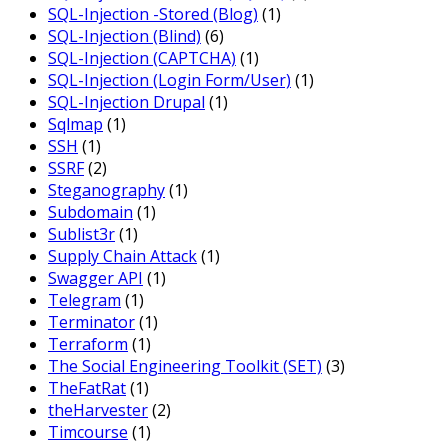
SQL-Injection -Stored (Blog)
(1)
SQL-Injection (Blind)
(6)
SQL-Injection (CAPTCHA)
(1)
SQL-Injection (Login Form/User)
(1)
SQL-Injection Drupal
(1)
Sqlmap
(1)
SSH
(1)
SSRF
(2)
Steganography
(1)
Subdomain
(1)
Sublist3r
(1)
Supply Chain Attack
(1)
Swagger API
(1)
Telegram
(1)
Terminator
(1)
Terraform
(1)
The Social Engineering Toolkit (SET)
(3)
TheFatRat
(1)
theHarvester
(2)
Timcourse
(1)