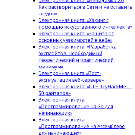
Электронная книга: «Невидимка 2.0
Как раствориться в Сети и не оставить
следов»
Электронная книга: «Хакинг с
помощью искусственного интеллекта»
Электронная книга: «Защита от
основных уязвимостей в вебе»
Электронная книга: «Разработка
эксплойтов. Необходимый
теоретический и практический
минимум»
Электронная книга «Пост-
эксплуатация веб-сервера»
Электронная книга: «CTF. TryHackMe —
50 райтапов»
Электронная книга:
«Программирование на Go для
начинающих»
Электронная книга:
«Программирование на Ассемблере
для начинающих»