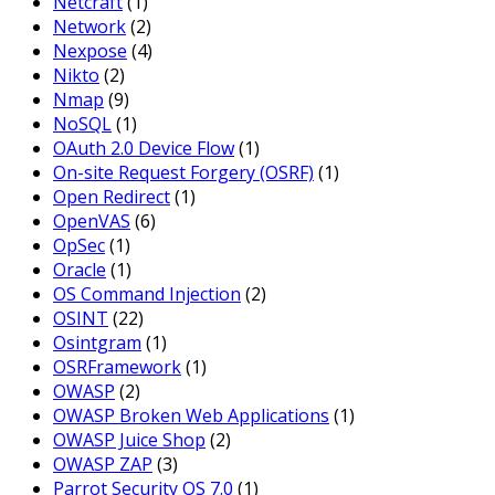
Netcraft
(1)
Network
(2)
Nexpose
(4)
Nikto
(2)
Nmap
(9)
NoSQL
(1)
OAuth 2.0 Device Flow
(1)
On-site Request Forgery (OSRF)
(1)
Open Redirect
(1)
OpenVAS
(6)
OpSec
(1)
Oracle
(1)
OS Command Injection
(2)
OSINT
(22)
Osintgram
(1)
OSRFramework
(1)
OWASP
(2)
OWASP Broken Web Applications
(1)
OWASP Juice Shop
(2)
OWASP ZAP
(3)
Parrot Security OS 7.0
(1)